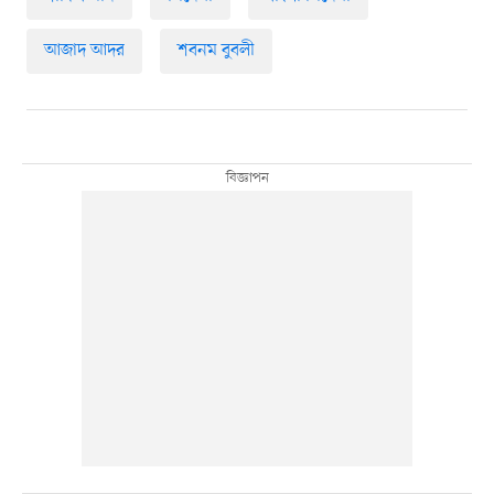
আজাদ আদর
শবনম বুবলী