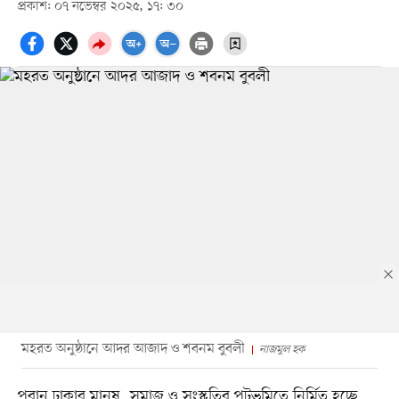
প্রকাশ: ০৭ নভেম্বর ২০২৫, ১৭: ৩০
মহরত অনুষ্ঠানে আদর আজাদ ও শবনম বুবলী
নাজমুল হক
পুরান ঢাকার মানুষ, সমাজ ও সংস্কৃতির পটভূমিতে নির্মিত হচ্ছে