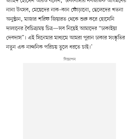
জাহিদ হোসেন আরও বলেন, ‘ঢাকাবাসীর নবজাতক আগমনের
নানা উৎসব, মেয়েদের নাক–কান ফোঁড়ানো, ছেলেদের খতনা
অনুষ্ঠান, মাজার শরিফ জিয়ারত থেকে শুরু করে হোসেনি
দালানের বৈচিত্র্যময় চিত্র—সব নিয়েই আমাদের “ঢাকাইয়া
দেবদাস”। এই সিনেমার মাধ্যমে আমরা পুরান ঢাকার সংস্কৃতির
নতুন এক নান্দনিক পরিচয় তুলে ধরতে চাই।’