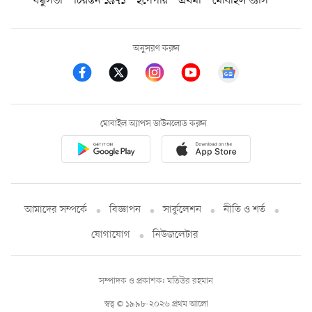
বন্ধুসভা
চিরন্তন ১৯৭১
ইপেপার
প্রথমা
মোবাইল ভ্যাস
অনুসরণ করুন
মোবাইল অ্যাপস ডাউনলোড করুন
আমাদের সম্পর্কে
বিজ্ঞাপন
সার্কুলেশন
নীতি ও শর্ত
যোগাযোগ
নিউজলেটার
সম্পাদক ও প্রকাশক: মতিউর রহমান
স্বত্ব © ১৯৯৮-২০২৬ প্রথম আলো