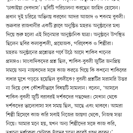
‘ঢাকাইয়া দেবদাস’। ছবিটি পরিচালনা করছেন জাহিদ হোসেন।
প্রধান দুই চরিত্রে অভিনয় করবেন আদর আজাদ ও শবনম বুবলী।
শুক্রবার রাজধানীর একটি ক্লাবে অনুষ্ঠিত মহরত অনুষ্ঠানের মধ্য
দিয়ে শুরু হলো এই সিনেমার আনুষ্ঠানিক যাত্রা। অনুষ্ঠানে উপস্থিত
ছিলেন ছবির কলাকুশলী, প্রযোজক, পরিবেশক ও শিল্পীরা।
মহরত অনুষ্ঠানের প্রশ্নোত্তর পর্বে উঠে আসে শাকিব খানের
প্রসঙ্গও। সাংবাদিকদের প্রশ্ন ছিল, শাকিব-বুবলী জুটির জনপ্রিয়
সময়ে অন্য নায়কদের সঙ্গে কাজ করতে গিয়ে কি কখনো শাকিবের
বাধার মুখে পড়তে হয়েছিল বুবলীকে? বুবলী প্রশ্নটির সরাসরি উত্তর
না দিয়ে বেশ কৌশলীভাবে বিষয়টি সামলান। বলেন, ‘আসলে
শাকিব-বুবলী জুটি বরাবরই দর্শকদের পছন্দের। সেখান থেকে
দর্শকদের ভালোবাসা সব সময় ছিল, আছে এবং থাকবে। আমরা
শিল্পী হিসেবে কাজ করি সবাই নিজের জায়গা থেকে, নিজস্ব সত্তা
নিয়ে। আমার মনে হয়, যখন অন্য শিল্পীদের সঙ্গে কাজ করি,
তখনো দর্শকেরা সেটাকে তাঁদের মতো করেই গ্রহণ করেন।’