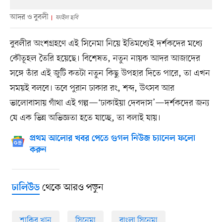
আদর ও বুবলী
ফাইল ছবি
বুবলীর অংশগ্রহণে এই সিনেমা নিয়ে ইতিমধ্যেই দর্শকদের মধ্যে
কৌতূহল তৈরি হয়েছে। বিশেষত, নতুন নায়ক আদর আজাদের
সঙ্গে তাঁর এই জুটি কতটা নতুন কিছু উপহার দিতে পারে, তা এখন
সময়ই বলবে। তবে পুরান ঢাকার রং, শব্দ, উৎসব আর
ভালোবাসায় গাঁথা এই গল্প—‘ঢাকাইয়া দেবদাস’—দর্শকদের জন্য
যে এক ভিন্ন অভিজ্ঞতা হতে যাচ্ছে, তা বলাই যায়।
প্রথম আলোর খবর পেতে গুগল নিউজ চ্যানেল ফলো
করুন
থেকে আরও পড়ুন
ঢালিউড
শাকিব খান
সিনেমা
বাংলা সিনেমা