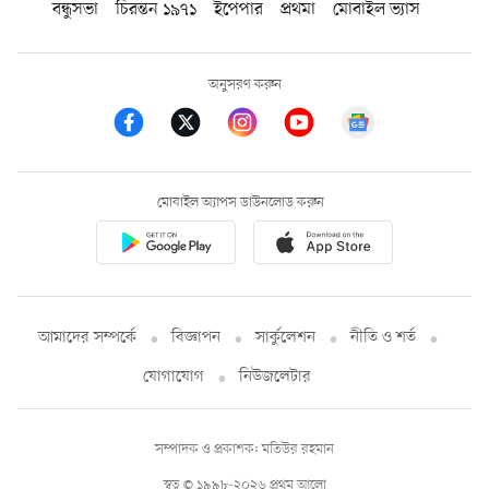
বন্ধুসভা
চিরন্তন ১৯৭১
ইপেপার
প্রথমা
মোবাইল ভ্যাস
অনুসরণ করুন
মোবাইল অ্যাপস ডাউনলোড করুন
আমাদের সম্পর্কে
বিজ্ঞাপন
সার্কুলেশন
নীতি ও শর্ত
যোগাযোগ
নিউজলেটার
সম্পাদক ও প্রকাশক: মতিউর রহমান
স্বত্ব © ১৯৯৮-২০২৬ প্রথম আলো