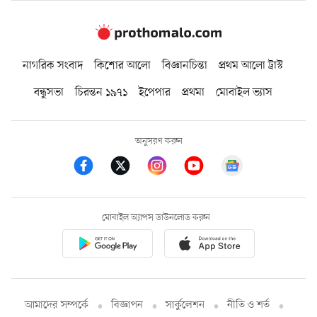
নাগরিক সংবাদ
কিশোর আলো
বিজ্ঞানচিন্তা
প্রথম আলো ট্রাস্ট
বন্ধুসভা
চিরন্তন ১৯৭১
ইপেপার
প্রথমা
মোবাইল ভ্যাস
অনুসরণ করুন
মোবাইল অ্যাপস ডাউনলোড করুন
আমাদের সম্পর্কে
বিজ্ঞাপন
সার্কুলেশন
নীতি ও শর্ত