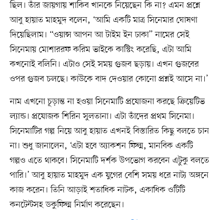
ছিল। তাঁর জায়গায় শাকিব খানকে নিয়েছেন কি না? এমন প্রশ্নে
আবু হায়াত মাহমুদ বলেন, ‘আমি একটি মাত্র সিনেমার ঘোষণা
দিয়েছিলাম। “ওয়ান্স আপন আ টাইম ইন ঢাকা” নামের সেই
সিনেমায় মোশাররফ করিম ভাইকে কাস্টিং করেছি, এটা আমি
কখনোই বলিনি। এটাও সেই সময় গুজব ছড়ায়। এখন গুজবের
ওপর গুজব চলছে। কাউকে বাদ দেওয়ার কোনো প্রশ্নই আসে না।’
নাম এখনো চূড়ান্ত না হওয়া সিনেমাটি প্রযোজনা করছে ক্রিয়েটিভ
ল্যান্ড। প্রযোজক শিরিন সুলতানা। এটা তাঁদের প্রথম সিনেমা।
সিনেমাটির গল্প নিয়ে আবু হায়াত এখনই বিস্তারিত কিছু বলতে চান
না। শুধু জানালেন, ‘এটা হবে অ্যাকশন ফিল্ম, মানবিক একটি
গল্পও এতে থাকবে। সিনেমাটি দর্শক উপভোগ করবেন এটুকু বলতে
পারি।’ আবু হায়াত মাহমুদ এক যুগের বেশি সময় ধরে নাট্য অঙ্গনে
কাজ করেন। তিনি আড়াই শতাধিক নাটক, একাধিক ওটিটি
কনটেন্টসহ ডকুফিল্ম নির্মাণ করেছেন।