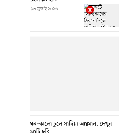
১৩ জুলাই ২০২৬
ঘন–কালো চুলে সাদিয়া আয়মান, দেখুন
১০টি ছবি