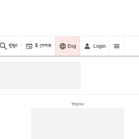
খুঁজুন
ই-পেপার
Login
Eng