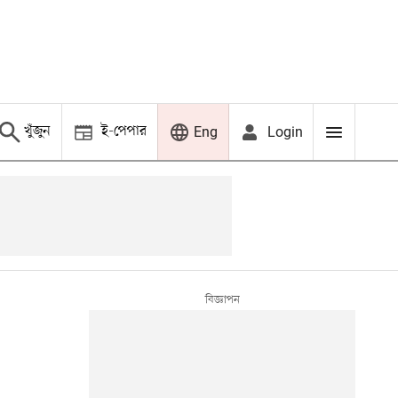
খুঁজুন
ই-পেপার
Login
Eng