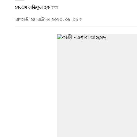
কে.এম লতিফুল হক
ঢাকা
আপডেট: ২৪ অক্টোবর ২০২৩, ০৮: ০৯