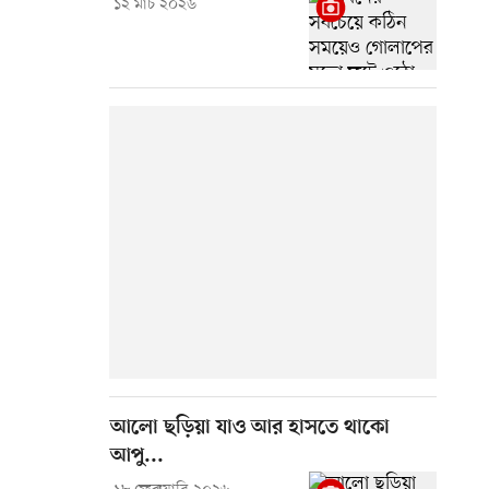
১২ মার্চ ২০২৬
আলো ছড়িয়া যাও আর হাসতে থাকো
আপু...