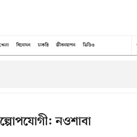
খেলা
বিনোদন
চাকরি
জীবনযাপন
ভিডিও
্পোপযোগী: নওশাবা