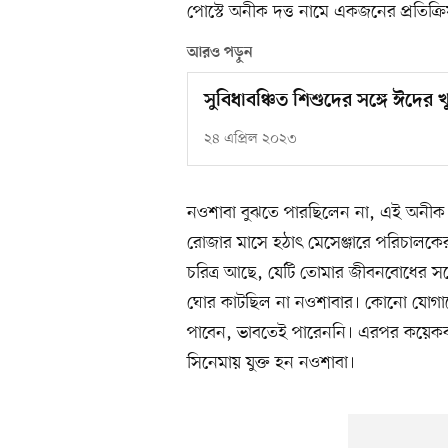
পোস্টে অনীক দত্ত নামে একজনের প্রতিক্রি
আরও পড়ুন
সুবিধাবঞ্চিত শিশুদের সঙ্গে ঈদের
২৪ এপ্রিল ২০২৩
নওশাবা বুঝতে পারছিলেন না, এই অনীক দত
রোজার মাসে হঠাৎ মেসেঞ্জারে পরিচালকের
চরিত্র আছে, যেটি তোমার জীবনবোধের সঙ্গ
ঘোর কাটছিল না নওশাবার। কোনো যোগাযো
পাবেন, ভাবতেই পারেননি। এরপর কয়েকবা
সিনেমায় যুক্ত হন নওশাবা।