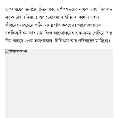
একসময়ের জনপ্রিয় চিত্রনায়ক, দর্শকহৃদয়ের নায়ক এবং ‘নিরাপদ
সড়ক চাই’ (নিসচা)-এর চেয়ারম্যান ইলিয়াস কাঞ্চন এখন
জীবনের সবচেয়ে কঠিন সময় পার করছেন। আলোঝলমলে
চলচ্চিত্রজীবন আর সামাজিক আন্দোলনের ব্যস্ত সময় পেরিয়ে তাঁর
দিন কাটছে এখন হাসপাতাল, চিকিৎসা আর পরিবারের সান্নিধ্যে।