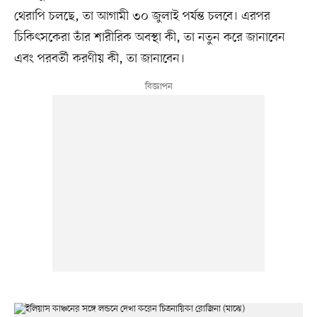
থেরাপি চলছে, তা আগামী ৩০ জুলাই পর্যন্ত চলবে। এরপর
চিকিৎসকেরা তাঁর শারীরিক অবস্থা কী, তা নতুন করে জানাবেন
এবং পরবর্তী করণীয় কী, তা জানাবেন।