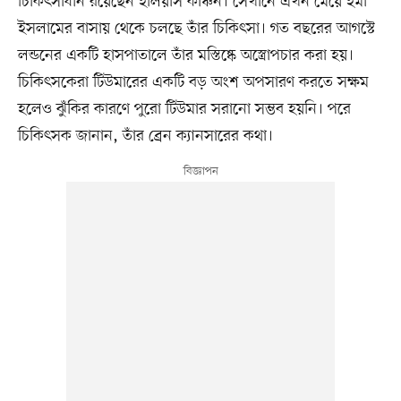
চিকিৎসাধীন রয়েছেন ইলিয়াস কাঞ্চন। সেখানে এখন মেয়ে ইমা
ইসলামের বাসায় থেকে চলছে তাঁর চিকিৎসা। গত বছরের আগস্টে
লন্ডনের একটি হাসপাতালে তাঁর মস্তিষ্কে অস্ত্রোপচার করা হয়।
চিকিৎসকেরা টিউমারের একটি বড় অংশ অপসারণ করতে সক্ষম
হলেও ঝুঁকির কারণে পুরো টিউমার সরানো সম্ভব হয়নি। পরে
চিকিৎসক জানান, তাঁর ব্রেন ক্যানসারের কথা।