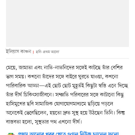
ইলিয়াস কাঞ্চন
ছবি: প্রথম আলো
মেয়ে, জামাতা এবং নাতি–নাতনিদের সঙ্গেই কাটছে তাঁর বেশির
ভাগ সময়। কখনো তাঁদের সঙ্গে বাইরে ঘুরতে যাওয়া, কখনো
পারিবারিক আড্ডা—এই ছোট ছোট মুহূর্তই কিছুটা স্বস্তি এনে দিচ্ছে
তাঁর দীর্ঘ চিকিৎসাজীবনে। সম্প্রতি পরিবারের সঙ্গে কাটানো কিছু
হাসিমুখের ছবি সামাজিক যোগাযোগমাধ্যমে ছড়িয়ে পড়লে
অনেকেই ভেবেছিলেন, হয়তো দ্রুত সুস্থ হয়ে উঠছেন তিনি। কিন্তু
বাস্তবতা হলো, সুস্থতার পথ এখনো দীর্ঘ।
প্রথম আলোর খবর পেতে গুগল নিউজ চ্যানেল ফলো