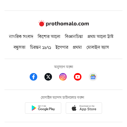
নাগরিক সংবাদ
কিশোর আলো
বিজ্ঞানচিন্তা
প্রথম আলো ট্রাস্ট
বন্ধুসভা
চিরন্তন ১৯৭১
ইপেপার
প্রথমা
মোবাইল ভ্যাস
অনুসরণ করুন
মোবাইল অ্যাপস ডাউনলোড করুন