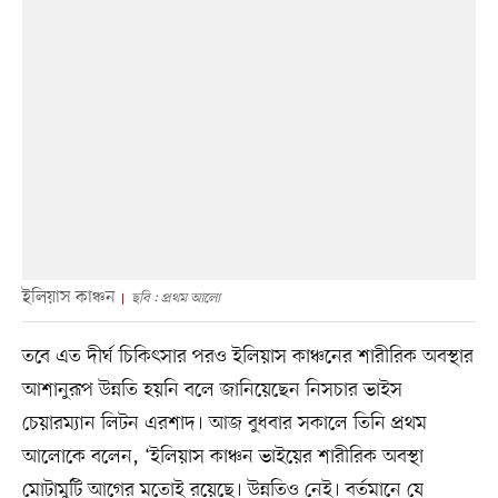
ইলিয়াস কাঞ্চন
ছবি : প্রথম আলো
তবে এত দীর্ঘ চিকিৎসার পরও ইলিয়াস কাঞ্চনের শারীরিক অবস্থার
আশানুরূপ উন্নতি হয়নি বলে জানিয়েছেন নিসচার ভাইস
চেয়ারম্যান লিটন এরশাদ। আজ বুধবার সকালে তিনি প্রথম
আলোকে বলেন, ‘ইলিয়াস কাঞ্চন ভাইয়ের শারীরিক অবস্থা
মোটামুটি আগের মতোই রয়েছে। উন্নতিও নেই। বর্তমানে যে