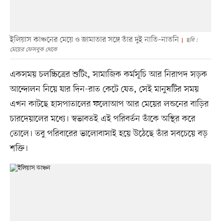
ইলিয়াস কাঞ্চনের মেয়ে ও জামাতার সঙ্গে তাঁর দুই নাতি–নাতনি
ছবি :
মেয়ের ফেসবুক থেকে
একসময় চলচ্চিত্রের শুটিং, সামাজিক কর্মসূচি আর নিরাপদ সড়ক
আন্দোলন নিয়ে যার দিন-রাত কেটে যেত, সেই মানুষটির সময়
এখন কাটছে হাসপাতালের ফলোআপ আর মেয়ের লন্ডনের বাড়ির
চারদেয়ালের মধ্যে। স্বভাবতই এই পরিবর্তন তাঁকে অস্থির করে
তোলে। তবু পরিবারের ভালোবাসাই হয়ে উঠেছে তাঁর সবচেয়ে বড়
শক্তি।