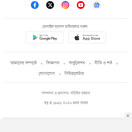
মোবাইল অ্যাপস ডাউনলোড করুন
আমাদের সম্পর্কে
বিজ্ঞাপন
সার্কুলেশন
নীতি ও শর্ত
যোগাযোগ
নিউজলেটার
সম্পাদক ও প্রকাশক: মতিউর রহমান
স্বত্ব © ১৯৯৮-২০২৬ প্রথম আলো