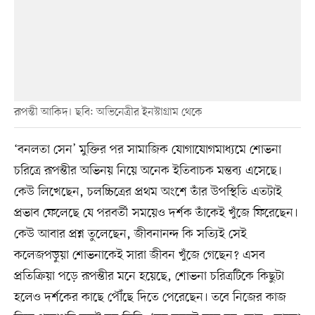
রূপন্তী আকিদ। ছবি: অভিনেত্রীর ইনস্টাগ্রাম থেকে
‘বনলতা সেন’ মুক্তির পর সামাজিক যোগাযোগমাধ্যমে শোভনা
চরিত্রে রূপন্তীর অভিনয় নিয়ে অনেক ইতিবাচক মন্তব্য এসেছে।
কেউ লিখেছেন, চলচ্চিত্রের প্রথম অংশে তাঁর উপস্থিতি এতটাই
প্রভাব ফেলেছে যে পরবর্তী সময়েও দর্শক তাঁকেই খুঁজে ফিরেছেন।
কেউ আবার প্রশ্ন তুলেছেন, জীবনানন্দ কি সত্যিই সেই
কলেজপড়ুয়া শোভনাকেই সারা জীবন খুঁজে গেছেন? এসব
প্রতিক্রিয়া পড়ে রূপন্তীর মনে হয়েছে, শোভনা চরিত্রটিকে কিছুটা
হলেও দর্শকের কাছে পৌঁছে দিতে পেরেছেন। তবে নিজের কাজ