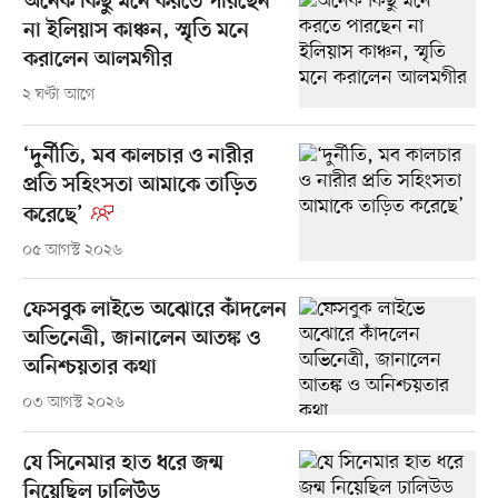
অনেক কিছু মনে করতে পারছেন
না ইলিয়াস কাঞ্চন, স্মৃতি মনে
করালেন আলমগীর
২ ঘণ্টা আগে
‘দুর্নীতি, মব কালচার ও নারীর
প্রতি সহিংসতা আমাকে তাড়িত
করেছে’
০৫ আগস্ট ২০২৬
ফেসবুক লাইভে অঝোরে কাঁদলেন
অভিনেত্রী, জানালেন আতঙ্ক ও
অনিশ্চয়তার কথা
০৩ আগস্ট ২০২৬
যে সিনেমার হাত ধরে জন্ম
নিয়েছিল ঢালিউড