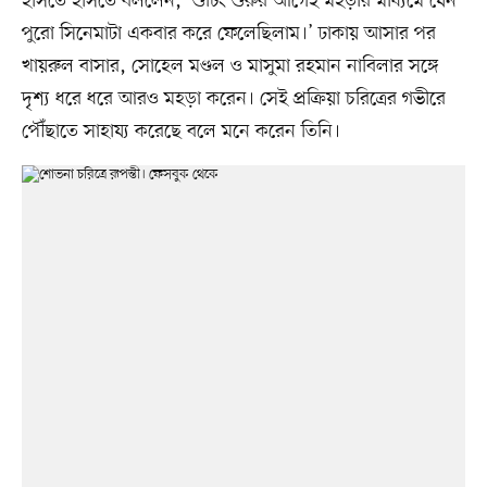
হাসতে হাসতে বললেন, ‘শুটিং শুরুর আগেই মহড়ার মাধ্যমে যেন
পুরো সিনেমাটা একবার করে ফেলেছিলাম।’ ঢাকায় আসার পর
খায়রুল বাসার, সোহেল মণ্ডল ও মাসুমা রহমান নাবিলার সঙ্গে
দৃশ্য ধরে ধরে আরও মহড়া করেন। সেই প্রক্রিয়া চরিত্রের গভীরে
পৌঁছাতে সাহায্য করেছে বলে মনে করেন তিনি।