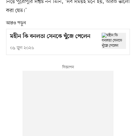
নিয়ে পুরোপুরি সন্তুষ্ট নন তিনি, ‘সব সময়ই মনে হয়, আরও ভালো
করা যেত।’
আরও পড়ুন
মহীন কি বনলতা সেনকে খুঁজে পেলেন
০৯ জুন ২০২৬