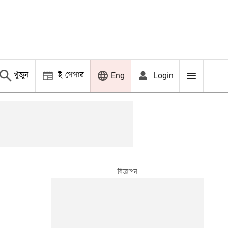
খুঁজুন
ই-পেপার
Login
Eng