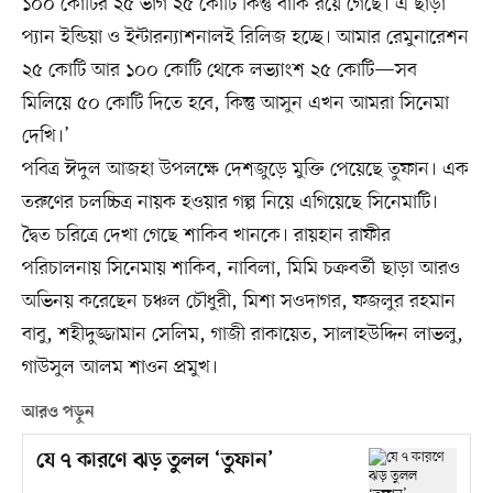
১০০ কোটির ২৫ ভাগ ২৫ কোটি কিন্তু বাকি রয়ে গেছে। এ ছাড়া
প্যান ইন্ডিয়া ও ইন্টারন্যাশনালই রিলিজ হচ্ছে। আমার রেমুনারেশন
২৫ কোটি আর ১০০ কোটি থেকে লভ্যাংশ ২৫ কোটি—সব
মিলিয়ে ৫০ কোটি দিতে হবে, কিন্তু আসুন এখন আমরা সিনেমা
দেখি।’
পবিত্র ঈদুল আজহা উপলক্ষে দেশজুড়ে মুক্তি পেয়েছে তুফান। এক
তরুণের চলচ্চিত্র নায়ক হওয়ার গল্প নিয়ে এগিয়েছে সিনেমাটি।
দ্বৈত চরিত্রে দেখা গেছে শাকিব খানকে। রায়হান রাফীর
পরিচালনায় সিনেমায় শাকিব, নাবিলা, মিমি চক্রবর্তী ছাড়া আরও
অভিনয় করেছেন চঞ্চল চৌধুরী, মিশা সওদাগর, ফজলুর রহমান
বাবু, শহীদুজ্জামান সেলিম, গাজী রাকায়েত, সালাহউদ্দিন লাভলু,
গাউসুল আলম শাওন প্রমুখ।
আরও পড়ুন
যে ৭ কারণে ঝড় তুলল ‘তুফান’