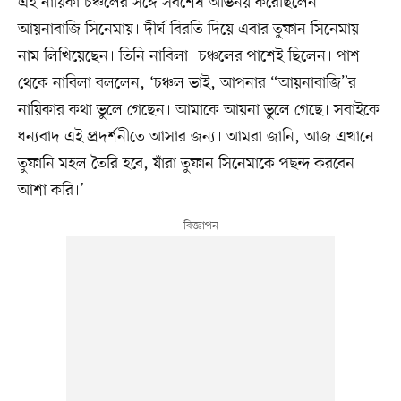
এই নায়িকা চঞ্চলের সঙ্গে সর্বশেষ অভিনয় করেছিলেন
আয়নাবাজি সিনেমায়। দীর্ঘ বিরতি দিয়ে এবার তুফান সিনেমায়
নাম লিখিয়েছেন। তিনি নাবিলা। চঞ্চলের পাশেই ছিলেন। পাশ
থেকে নাবিলা বললেন, ‘চঞ্চল ভাই, আপনার “আয়নাবাজি”র
নায়িকার কথা ভুলে গেছেন। আমাকে আয়না ভুলে গেছে। সবাইকে
ধন্যবাদ এই প্রদর্শনীতে আসার জন্য। আমরা জানি, আজ এখানে
তুফানি মহল তৈরি হবে, যাঁরা তুফান সিনেমাকে পছন্দ করবেন
আশা করি।’