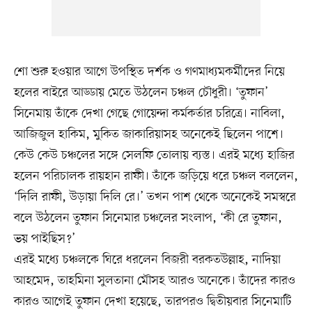
শো শুরু হওয়ার আগে উপস্থিত দর্শক ও গণমাধ্যমকর্মীদের নিয়ে
হলের বাইরে আড্ডায় মেতে উঠলেন চঞ্চল চৌধুরী। ‘তুফান’
সিনেমায় তাঁকে দেখা গেছে গোয়েন্দা কর্মকর্তার চরিত্রে। নাবিলা,
আজিজুল হাকিম, মুকিত জাকারিয়াসহ অনেকেই ছিলেন পাশে।
কেউ কেউ চঞ্চলের সঙ্গে সেলফি তোলায় ব্যস্ত। এরই মধ্যে হাজির
হলেন পরিচালক রায়হান রাফী। তাঁকে জড়িয়ে ধরে চঞ্চল বললেন,
‘দিলি রাফী, উড়ায়া দিলি রে।’ তখন পাশ থেকে অনেকেই সমস্বরে
বলে উঠলেন তুফান সিনেমার চঞ্চলের সংলাপ, ‘কী রে তুফান,
ভয় পাইছিস?’
এরই মধ্যে চঞ্চলকে ঘিরে ধরলেন বিজরী বরকতউল্লাহ, নাদিয়া
আহমেদ, তাহমিনা সুলতানা মৌসহ আরও অনেকে। তাঁদের কারও
কারও আগেই তুফান দেখা হয়েছে, তারপরও দ্বিতীয়বার সিনেমাটি