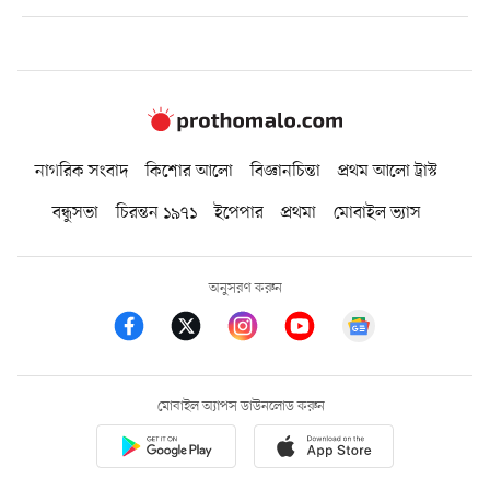
নাগরিক সংবাদ
কিশোর আলো
বিজ্ঞানচিন্তা
প্রথম আলো ট্রাস্ট
বন্ধুসভা
চিরন্তন ১৯৭১
ইপেপার
প্রথমা
মোবাইল ভ্যাস
অনুসরণ করুন
মোবাইল অ্যাপস ডাউনলোড করুন