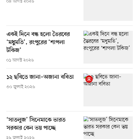
০৪ আগস্ট ২০২৬
একই দিনে বন্ধ হলো ভৈরবের
‘মধুমতি’, রংপুরের ‘শাপলা
টকিজ’
০১ আগস্ট ২০২৬
১২ ছবিতে জানা–অজানা ববিতা
৩০ জুলাই ২০২৬
‘সাতলুজ’ সিনেমাকে ভারত
সরকার কেন ভয় পাচ্ছে
২৯ জুলাই ২০২৬