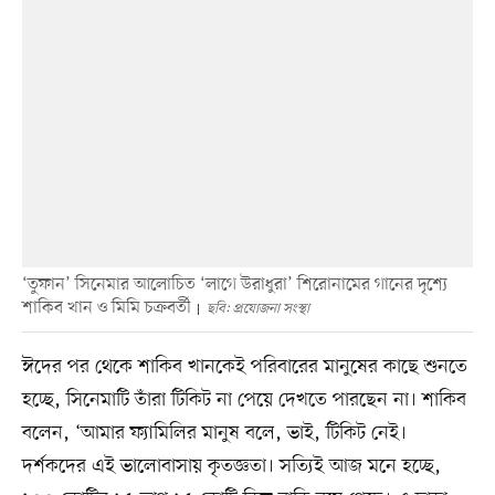
‘তুফান’ সিনেমার আলোচিত ‘লাগে উরাধুরা’ শিরোনামের গানের দৃশ্যে
শাকিব খান ও মিমি চক্রবর্তী
ছবি: প্রযোজনা সংস্থা
ঈদের পর থেকে শাকিব খানকেই পরিবারের মানুষের কাছে শুনতে
হচ্ছে, সিনেমাটি তাঁরা টিকিট না পেয়ে দেখতে পারছেন না। শাকিব
বলেন, ‘আমার ফ্যামিলির মানুষ বলে, ভাই, টিকিট নেই।
দর্শকদের এই ভালোবাসায় কৃতজ্ঞতা। সত্যিই আজ মনে হচ্ছে,