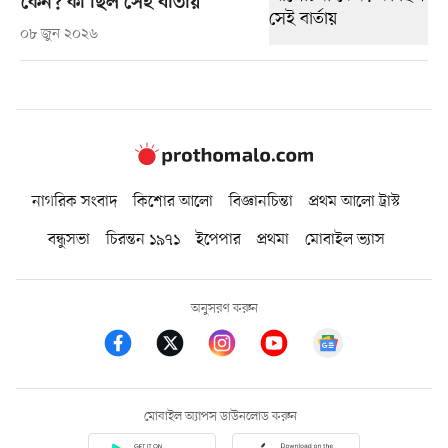
কেন? কী ছিল সেই বার্তায়
০৮ জুন ২০২৬
নাগরিক সংবাদ
কিশোর আলো
বিজ্ঞানচিন্তা
প্রথম আলো ট্রাস্ট
বন্ধুসভা
চিরন্তন ১৯৭১
ইপেপার
প্রথমা
মোবাইল ভ্যাস
অনুসরণ করুন
মোবাইল অ্যাপস ডাউনলোড করুন