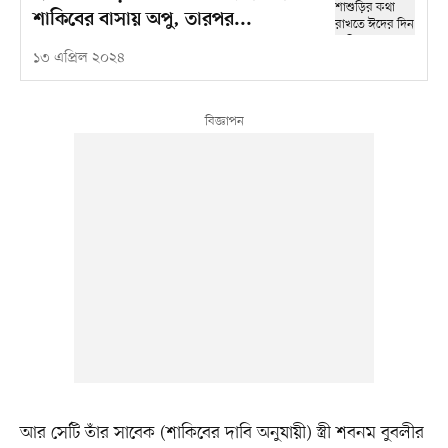
শাকিবের বাসায় অপু, তারপর...
১৩ এপ্রিল ২০২৪
আর সেটি তাঁর সাবেক (শাকিবের দাবি অনুযায়ী) স্ত্রী শবনম বুবলীর