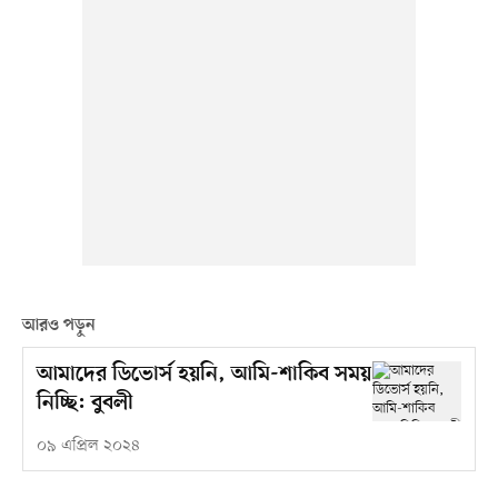
আরও পড়ুন
আমাদের ডিভোর্স হয়নি, আমি-শাকিব সময়
নিচ্ছি: বুবলী
০৯ এপ্রিল ২০২৪