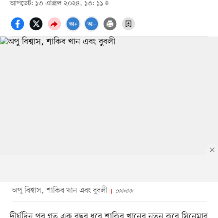
আপডেট: ১৩ এপ্রিল ২০২৪, ১৩: ১১
অপু বিশ্বাস, শাকিব খান এবং বুবলী
কোলাজ
দীর্ঘদিন পর গত এক বছর ধরে শাকিব খানের নতুন করে সিনেমার