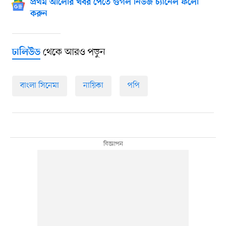
প্রথম আলোর খবর পেতে গুগল নিউজ চ্যানেল ফলো
করুন
থেকে আরও পড়ুন
ঢালিউড
বাংলা সিনেমা
নায়িকা
পপি