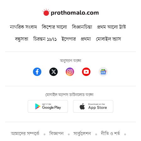
নাগরিক সংবাদ
কিশোর আলো
বিজ্ঞানচিন্তা
প্রথম আলো ট্রাস্ট
বন্ধুসভা
চিরন্তন ১৯৭১
ইপেপার
প্রথমা
মোবাইল ভ্যাস
অনুসরণ করুন
মোবাইল অ্যাপস ডাউনলোড করুন
আমাদের সম্পর্কে
বিজ্ঞাপন
সার্কুলেশন
নীতি ও শর্ত