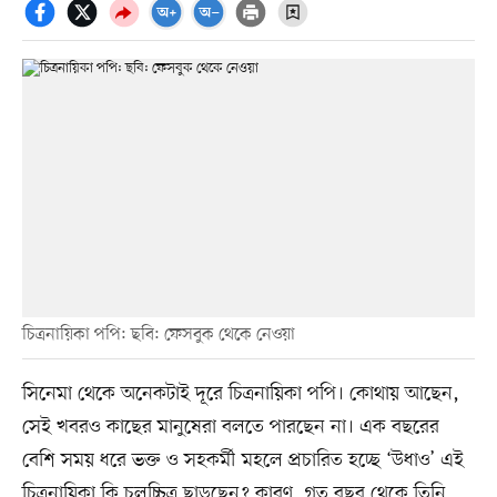
চিত্রনায়িকা পপি: ছবি: ফেসবুক থেকে নেওয়া
সিনেমা থেকে অনেকটাই দূরে চিত্রনায়িকা পপি। কোথায় আছেন,
সেই খবরও কাছের মানুষেরা বলতে পারছেন না। এক বছরের
বেশি সময় ধরে ভক্ত ও সহকর্মী মহলে প্রচারিত হচ্ছে ‘উধাও’ এই
চিত্রনায়িকা কি চলচ্চিত্র ছাড়ছেন? কারণ, গত বছর থেকে তিনি