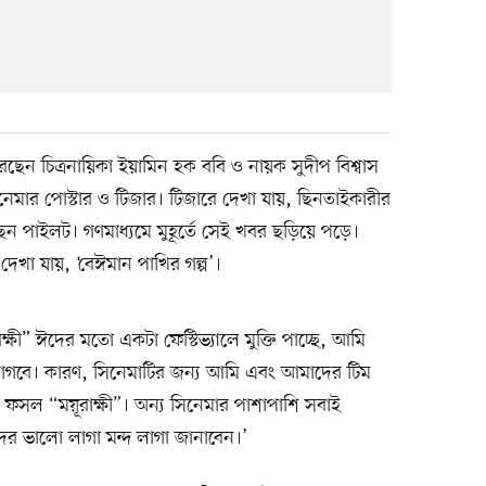
রেছেন চিত্রনায়িকা ইয়ামিন হক ববি ও নায়ক সুদীপ বিশ্বাস
িনেমার পোস্টার ও টিজার। টিজারে দেখা যায়, ছিনতাইকারীর
ন পাইলট। গণমাধ্যমে মুহূর্তে সেই খবর ছড়িয়ে পড়ে।
েখা যায়, ‘বেঈমান পাখির গল্প’।
্ষী” ঈদের মতো একটা ফেস্টিভ্যালে মুক্তি পাচ্ছে, আমি
াগবে। কারণ, সিনেমাটির জন্য আমি এবং আমাদের টিম
র ফসল “ময়ূরাক্ষী”। অন্য সিনেমার পাশাপাশি সবাই
র ভালো লাগা মন্দ লাগা জানাবেন।’