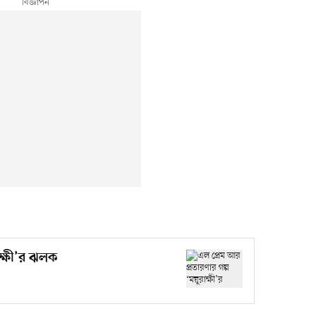
াক্ষী’র ঝলক