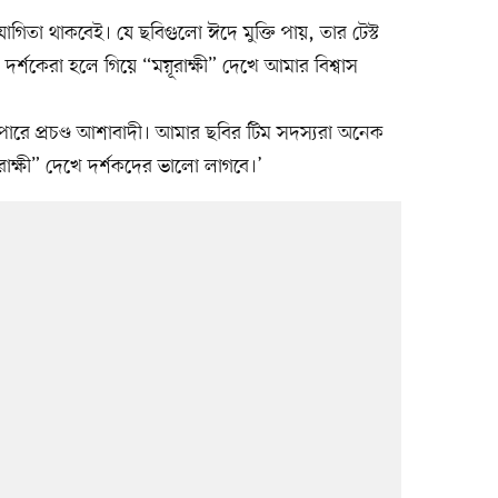
োগিতা থাকবেই। যে ছবিগুলো ঈদে মুক্তি পায়, তার টেস্ট
্শকেরা হলে গিয়ে “ময়ূরাক্ষী” দেখে আমার বিশ্বাস
ারে প্রচণ্ড আশাবাদী। আমার ছবির টিম সদস্যরা অনেক
ূরাক্ষী” দেখে দর্শকদের ভালো লাগবে।’