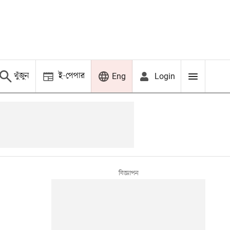
খুঁজুন
ই-পেপার
Login
Eng