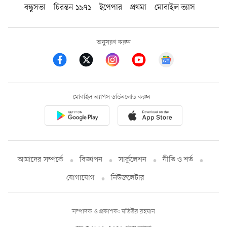
বন্ধুসভা
চিরন্তন ১৯৭১
ইপেপার
প্রথমা
মোবাইল ভ্যাস
অনুসরণ করুন
মোবাইল অ্যাপস ডাউনলোড করুন
আমাদের সম্পর্কে
বিজ্ঞাপন
সার্কুলেশন
নীতি ও শর্ত
যোগাযোগ
নিউজলেটার
সম্পাদক ও প্রকাশক: মতিউর রহমান