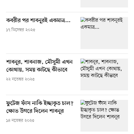
কবরীর পর শাবনূরই একমাত্র...
১৭ ডিসেম্বর ২০২৫
শাবনূর, শাবনাজ, মৌসুমী এখন
কোথায়, সময় কাটছে কীভাবে
২২ নভেম্বর ২০২৫
ফুটেজ ফাঁস নাকি ইচ্ছাকৃত চাল?
ক্ষোভ উগরে দিলেন শাবনূর
১৪ নভেম্বর ২০২৫