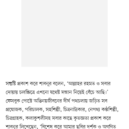
সন্তুষ্টি প্রকাশ করে শাবনূর বলেন, ‘আল্লাহর রহমত ও সবার
দোয়ায় চলচ্চিত্রে এখনো যথেষ্ট সম্মান নিয়েই বেঁচে আছি।’
ফেসবুক পোস্টে অভিনয়জীবনের দীর্ঘ পথচলায় জড়িত সব
প্রযোজক, পরিচালক, সহশিল্পী, চিত্রনাট্যকার, নেপথ্য কণ্ঠশিল্পী,
চিত্রগ্রাহক, কলাকুশলীসহ সবার কাছে কৃতজ্ঞতা প্রকাশ করে
শাবনূর লিখেছেন, ‘বিশেষ করে আমার ছবির দর্শক ও অগণিত