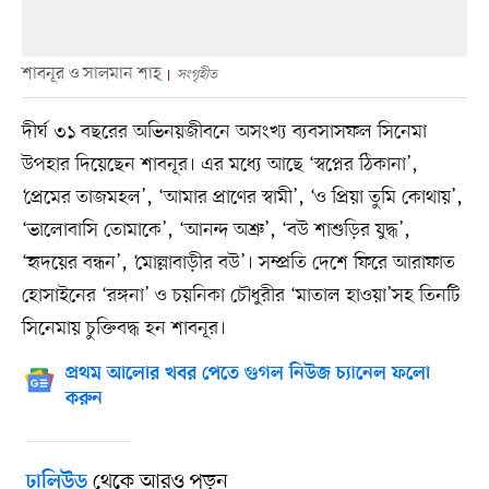
শাবনূর ও সালমান শাহ্
সংগৃহীত
দীর্ঘ ৩১ বছরের অভিনয়জীবনে অসংখ্য ব্যবসাসফল সিনেমা
উপহার দিয়েছেন শাবনূর। এর মধ্যে আছে ‘স্বপ্নের ঠিকানা’,
‘প্রেমের তাজমহল’, ‘আমার প্রাণের স্বামী’, ‘ও প্রিয়া তুমি কোথায়’,
‘ভালোবাসি তোমাকে’, ‘আনন্দ অশ্রু’, ‘বউ শাশুড়ির যুদ্ধ’,
‘হৃদয়ের বন্ধন’, ‘মোল্লাবাড়ীর বউ’। সম্প্রতি দেশে ফিরে আরাফাত
হোসাইনের ‘রঙ্গনা’ ও চয়নিকা চৌধুরীর ‘মাতাল হাওয়া’সহ তিনটি
সিনেমায় চুক্তিবদ্ধ হন শাবনূর।
প্রথম আলোর খবর পেতে গুগল নিউজ চ্যানেল ফলো
করুন
থেকে আরও পড়ুন
ঢালিউড