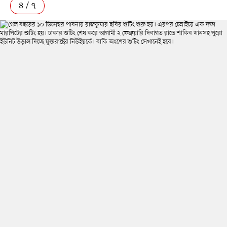
৪ / ৭