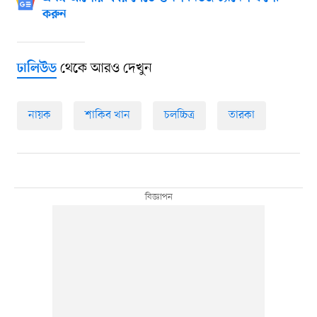
করুন
থেকে আরও দেখুন
ঢালিউড
নায়ক
শাকিব খান
চলচ্চিত্র
তারকা