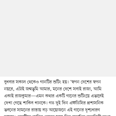
বুধবার সকাল থেকেও গানটির শুটিং হয়। ‘স্বপন দেশের স্বপন
নয়রে, এটাই জন্মভূমি আমার, মনের দেশে সবাই রাজা, আমি
একাই রাজকুমার—এমন কথার একটি গানের শুটিংয়ে এভাবেই
দেখা গেছে শাকিব খানকে। গত দুই দিন এফডিসির প্রশাসনিক
ভবনের সামনের রাস্তায় বড় আয়োজনে এই গানের দৃশ্যধারণ