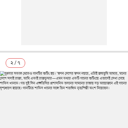
২ / ৭