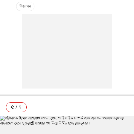
৫ / ৭