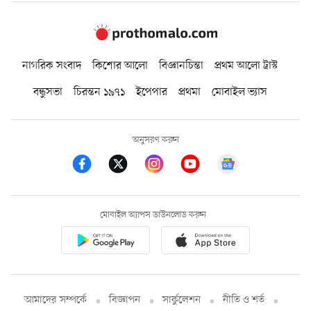
নাগরিক সংবাদ
কিশোর আলো
বিজ্ঞানচিন্তা
প্রথম আলো ট্রাস্ট
বন্ধুসভা
চিরন্তন ১৯৭১
ইপেপার
প্রথমা
মোবাইল ভ্যাস
অনুসরণ করুন
মোবাইল অ্যাপস ডাউনলোড করুন
আমাদের সম্পর্কে
বিজ্ঞাপন
সার্কুলেশন
নীতি ও শর্ত