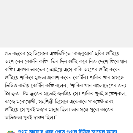
গত বছরের ১২ ডিসেম্বর এফডিসিতে ‘রাজকুমার’ ছবির শুটিংয়ে
অংশ নেন কোর্টনি কফি। তিন দিন শুটিং করে নিজ দেশে ফিরে যান
কফি। এরপর ভারতের চেন্নাইয়ে এসে বাকি অংশের শুটিং করেন।
শুটিংয়ে শাকিবে মুগ্ধতা প্রকাশ করেন কোর্টনি। শাকিব খান প্রসঙ্গে
ভিডিও বার্তায় কোর্টনি কফি বলেন, ‘শাকিব খান বাংলাদেশের জন্য
টম ক্রুজ। টম ক্রুজের মতোই জনপ্রিয় সে। শাকিব খুবই প্রফেশনাল,
কাজে মনোযোগী, সহশিল্পী হিসেবে একেবারে পারফেক্ট এবং
শুটিংয়ে সে খুবই মজার মানুষ ছিল। তার সঙ্গে পুরো কাজের
অভিজ্ঞতা খুবই দারুণ ছিল।’
প্রথম আলোর খবর পেতে গুগল নিউজ চ্যানেল ফলো