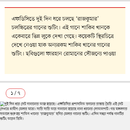
এফডিসিতে দুই দিন ধরে চলছে ‘রাজকুমার’
চলচ্চিত্রের গানের শুটিং। এই গানে
শাকিব খানকে
একেবারে ভিন্ন লুকে দেখা গেছে। কয়েকটি স্থিরচিত্রে
দেখে নেওয়া যাক অন্যরকম শাকিব খানের গানের
শুটিং। ছবিগুলো ফারহান রোমানের সৌজন্যে পাওয়া
১ / ৭