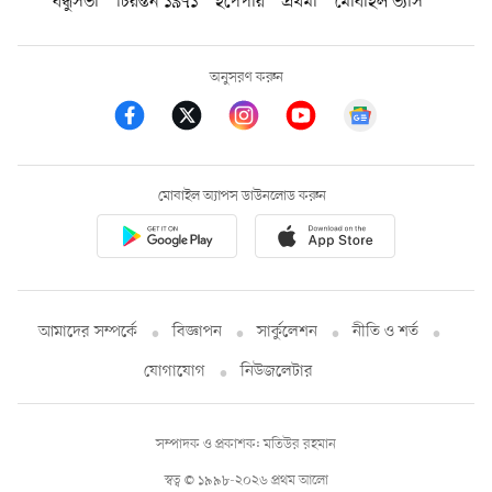
বন্ধুসভা
চিরন্তন ১৯৭১
ইপেপার
প্রথমা
মোবাইল ভ্যাস
অনুসরণ করুন
মোবাইল অ্যাপস ডাউনলোড করুন
আমাদের সম্পর্কে
বিজ্ঞাপন
সার্কুলেশন
নীতি ও শর্ত
যোগাযোগ
নিউজলেটার
সম্পাদক ও প্রকাশক: মতিউর রহমান
স্বত্ব © ১৯৯৮-২০২৬ প্রথম আলো