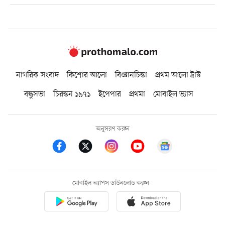
নাগরিক সংবাদ
কিশোর আলো
বিজ্ঞানচিন্তা
প্রথম আলো ট্রাস্ট
বন্ধুসভা
চিরন্তন ১৯৭১
ইপেপার
প্রথমা
মোবাইল ভ্যাস
অনুসরণ করুন
মোবাইল অ্যাপস ডাউনলোড করুন