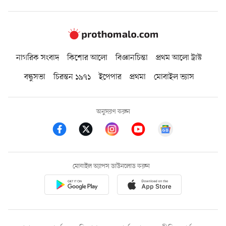
নাগরিক সংবাদ
কিশোর আলো
বিজ্ঞানচিন্তা
প্রথম আলো ট্রাস্ট
বন্ধুসভা
চিরন্তন ১৯৭১
ইপেপার
প্রথমা
মোবাইল ভ্যাস
অনুসরণ করুন
মোবাইল অ্যাপস ডাউনলোড করুন