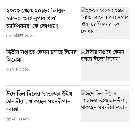
২০০৫ থেকে ২০১৮: ‘লাক্স-
চ্যানেল আই সুপার স্টার’
চ্যাম্পিয়নরা কে কোথায়?
০৩ এপ্রিল ২০২৬
দ্বিতীয় সপ্তাহে কেমন চলছে ঈদের
সিনেমা
২৯ মার্চ ২০২৬
ঈদে তিন দিনের ‘রাতাড্ডা উইথ
তানভীর’, থাকছেন মম–দীপা–
দোলা
১৮ মার্চ ২০২৬