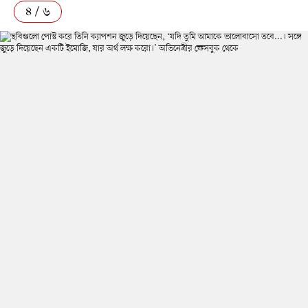
৪ / ৬