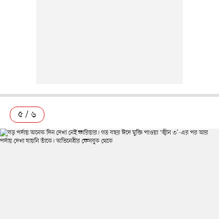
৫ / ৬