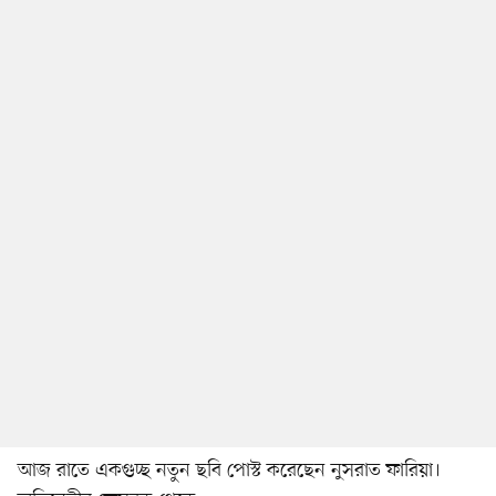
আজ রাতে একগুচ্ছ নতুন ছবি পোস্ট করেছেন নুসরাত ফারিয়া।