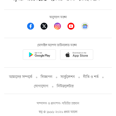
অনুসরণ করুন
মোবাইল অ্যাপস ডাউনলোড করুন
আমাদের সম্পর্কে
বিজ্ঞাপন
সার্কুলেশন
নীতি ও শর্ত
যোগাযোগ
নিউজলেটার
সম্পাদক ও প্রকাশক: মতিউর রহমান
স্বত্ব © ১৯৯৮-২০২৬ প্রথম আলো