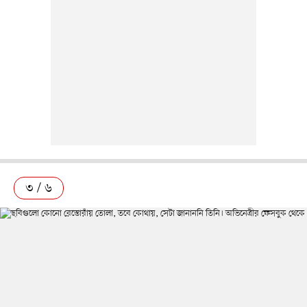
৩ / ৬