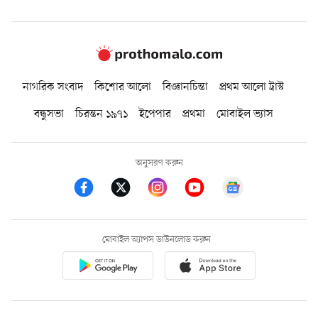
নাগরিক সংবাদ
কিশোর আলো
বিজ্ঞানচিন্তা
প্রথম আলো ট্রাস্ট
বন্ধুসভা
চিরন্তন ১৯৭১
ইপেপার
প্রথমা
মোবাইল ভ্যাস
অনুসরণ করুন
মোবাইল অ্যাপস ডাউনলোড করুন