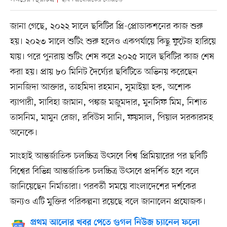
জানা গেছে, ২০২২ সালে ছবিটির প্রি-প্রোডাকশনের কাজ শুরু
হয়। ২০২৩ সালে শুটিং শুরু হলেও একপর্যায়ে কিছু ফুটেজ হারিয়ে
যায়। পরে পুনরায় শুটিং শেষ করে ২০২৫ সালে ছবিটির কাজ শেষ
করা হয়। প্রায় ৮০ মিনিট দৈর্ঘ্যের ছবিটিতে অভিনয় করেছেন
সানজিদা আক্তার, তাহমিদা রহমান, সুমাইয়া হক, অশোক
ব্যাপারী, সাবিহা জামান, পঙ্কজ মজুমদার, মুনসিফ মিম, নিশাত
তাসনিম, মামুন রেজা, রবিউস সানি, ফয়সাল, পিয়াল সরকারসহ
অনেকে।
সাংহাই আন্তর্জাতিক চলচ্চিত্র উৎসবে বিশ্ব প্রিমিয়ারের পর ছবিটি
বিশ্বের বিভিন্ন আন্তর্জাতিক চলচ্চিত্র উৎসবে প্রদর্শিত হবে বলে
জানিয়েছেন নির্মাতারা। পরবর্তী সময়ে বাংলাদেশের দর্শকের
জন্যও এটি মুক্তির পরিকল্পনা রয়েছে বলে জানালেন প্রযোজক।
প্রথম আলোর খবর পেতে গুগল নিউজ চ্যানেল ফলো