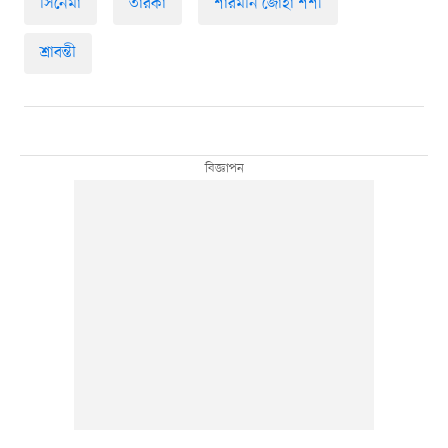
সিনেমা
তারকা
শারমীন জোহা শশী
শ্রাবন্তী