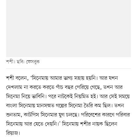
শশী। ছবি: ফেসবুক
শশী বলেন, ‘সিনেমায় আমার ভাগ্য সহায় হয়নি। আর যখন
দেখলাম না করতে করতে পাঁচ বছর পেরিয়ে গেছে, তখন আর
সিনেমা নিয়ে ভাবিনি। পরে নাটকেই নিয়মিত হই। আর সেই সময়ে
বাংলা সিনেমায় মানসম্মত গল্পের সিনেমা তৈরি কম ছিল। তখন
শুনতাম, কাটপিস সিনেমার যুগ চলছে। পরিবেশের কারণে পরিবার
সিনেমায় আর যেতে দেয়নি।’ সিনেমায় শশীর নায়ক ছিলেন
রিয়াজ।