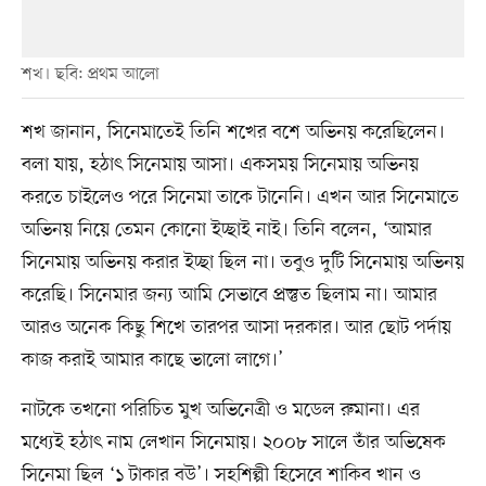
শখ। ছবি: প্রথম আলো
শখ জানান, সিনেমাতেই তিনি শখের বশে অভিনয় করেছিলেন।
বলা যায়, হঠাৎ সিনেমায় আসা। একসময় সিনেমায় অভিনয়
করতে চাইলেও পরে সিনেমা তাকে টানেনি। এখন আর সিনেমাতে
অভিনয় নিয়ে তেমন কোনো ইচ্ছাই নাই। তিনি বলেন, ‘আমার
সিনেমায় অভিনয় করার ইচ্ছা ছিল না। তবুও দুটি সিনেমায় অভিনয়
করেছি। সিনেমার জন্য আমি সেভাবে প্রস্তুত ছিলাম না। আমার
আরও অনেক কিছু শিখে তারপর আসা দরকার। আর ছোট পর্দায়
কাজ করাই আমার কাছে ভালো লাগে।’
নাটকে তখনো পরিচিত মুখ অভিনেত্রী ও মডেল রুমানা। এর
মধে৵ই হঠাৎ নাম লেখান সিনেমায়। ২০০৮ সালে তাঁর অভিষেক
সিনেমা ছিল ‘১ টাকার বউ’। সহশিল্পী হিসেবে শাকিব খান ও