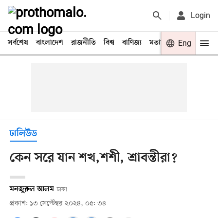
Login
সর্বশেষ
বাংলাদেশ
রাজনীতি
বিশ্ব
বাণিজ্য
মতামত
খেলা
Eng
বিনো
ঢালিউড
কেন সরে যান শখ,শশী, শ্রাবন্তীরা?
মনজুরুল আলম
ঢাকা
প্রকাশ: ১৩ সেপ্টেম্বর ২০২৪, ০৫: ৩৪