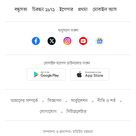
বন্ধুসভা
চিরন্তন ১৯৭১
ইপেপার
প্রথমা
মোবাইল ভ্যাস
অনুসরণ করুন
মোবাইল অ্যাপস ডাউনলোড করুন
আমাদের সম্পর্কে
বিজ্ঞাপন
সার্কুলেশন
নীতি ও শর্ত
যোগাযোগ
নিউজলেটার
সম্পাদক ও প্রকাশক: মতিউর রহমান