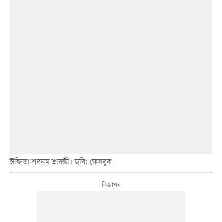
ঈপ্সিতা শবনম শ্রাবন্তী। ছবি: ফেসবুক