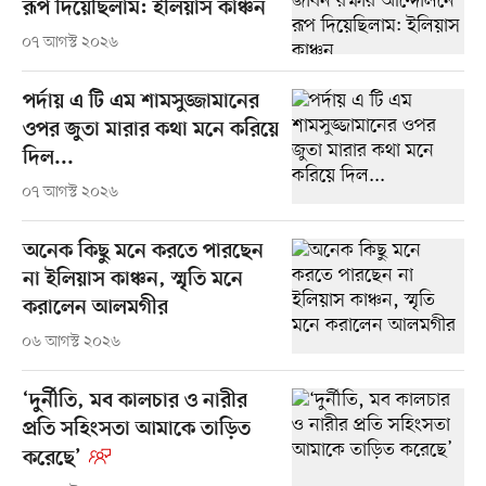
রূপ দিয়েছিলাম: ইলিয়াস কাঞ্চন
০৭ আগস্ট ২০২৬
পর্দায় এ টি এম শামসুজ্জামানের
ওপর জুতা মারার কথা মনে করিয়ে
দিল...
০৭ আগস্ট ২০২৬
অনেক কিছু মনে করতে পারছেন
না ইলিয়াস কাঞ্চন, স্মৃতি মনে
করালেন আলমগীর
০৬ আগস্ট ২০২৬
‘দুর্নীতি, মব কালচার ও নারীর
প্রতি সহিংসতা আমাকে তাড়িত
করেছে’