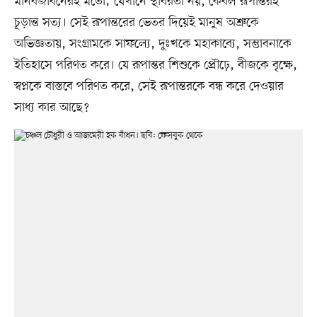
মানবজীবনেরই মতো; যেখানে স্থবিরতা নয়, কেবল রূপান্তরই
চূড়ান্ত সত্য। সেই রূপান্তরের ভেতর দিয়েই মানুষ অশ্রুকে
অভিজ্ঞতায়, সংগ্রামকে সাফল্যে, দুঃখকে মহাকাব্যে, সম্ভাবনাকে
ইতিহাসে পরিণত করে। যে রূপান্তর শিশুকে প্রৌঢ়ে, বীজকে বৃক্ষে,
স্বপ্নকে বাস্তবে পরিণত করে, সেই রূপান্তরকে বন্ধ করে দেওয়ার
সাধ্য কার আছে?