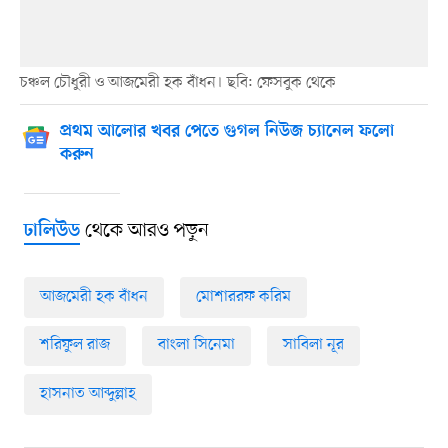
চঞ্চল চৌধুরী ও আজমেরী হক বাঁধন। ছবি: ফেসবুক থেকে
প্রথম আলোর খবর পেতে গুগল নিউজ চ্যানেল ফলো
করুন
থেকে আরও পড়ুন
ঢালিউড
আজমেরী হক বাঁধন
মোশাররফ করিম
শরিফুল রাজ
বাংলা সিনেমা
সাবিলা নূর
হাসনাত আব্দুল্লাহ