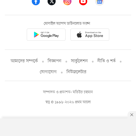
মোবাইল অ্যাপস ডাউনলোড করুন
আমাদের সম্পর্কে
বিজ্ঞাপন
সার্কুলেশন
নীতি ও শর্ত
যোগাযোগ
নিউজলেটার
সম্পাদক ও প্রকাশক: মতিউর রহমান
স্বত্ব © ১৯৯৮-২০২৬ প্রথম আলো
By using this site, you agree to our
Privacy Policy
.
OK