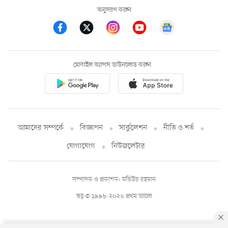
অনুসরণ করুন
মোবাইল অ্যাপস ডাউনলোড করুন
আমাদের সম্পর্কে
বিজ্ঞাপন
সার্কুলেশন
নীতি ও শর্ত
যোগাযোগ
নিউজলেটার
সম্পাদক ও প্রকাশক: মতিউর রহমান
স্বত্ব © ১৯৯৮-২০২৬ প্রথম আলো