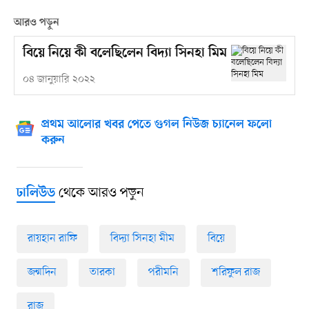
আরও পড়ুন
বিয়ে নিয়ে কী বলেছিলেন বিদ্যা সিনহা মিম
০৪ জানুয়ারি ২০২২
প্রথম আলোর খবর পেতে গুগল নিউজ চ্যানেল ফলো
করুন
থেকে আরও পড়ুন
ঢালিউড
রায়হান রাফি
বিদ্যা সিনহা মীম
বিয়ে
জন্মদিন
তারকা
পরীমনি
শরিফুল রাজ
রাজ