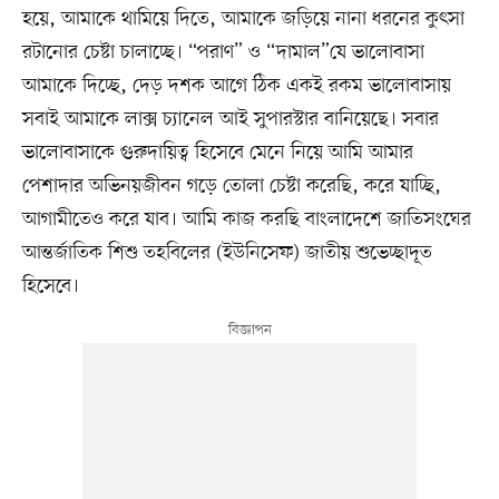
হয়ে, আমাকে থামিয়ে দিতে, আমাকে জড়িয়ে নানা ধরনের কুৎসা
রটানোর চেষ্টা চালাচ্ছে। ‌‌“পরাণ” ও “দামাল”যে ভালোবাসা
আমাকে দিচ্ছে, দেড় দশক আগে ঠিক একই রকম ভালোবাসায়
সবাই আমাকে লাক্স চ্যানেল আই সুপারস্টার বানিয়েছে। সবার
ভালোবাসাকে গুরুদায়িত্ব হিসেবে মেনে নিয়ে আমি আমার
পেশাদার অভিনয়জীবন গড়ে তোলা চেষ্টা করেছি, করে যাচ্ছি,
আগামীতেও করে যাব। আমি কাজ করছি বাংলাদেশে জাতিসংঘের
আন্তর্জাতিক শিশু তহবিলের (ইউনিসেফ) জাতীয় শুভেচ্ছাদূত
হিসেবে।