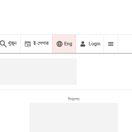
খুঁজুন
ই-পেপার
Login
Eng