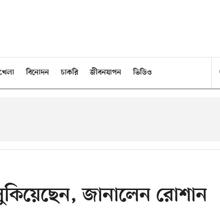
খেলা
বিনোদন
চাকরি
জীবনযাপন
ভিডিও
লুকিয়েছেন, জানালেন রোশান