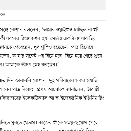
ন্যে
রসঙ্গে রোশান বললেন, ‘আমার ওয়াইফও চাচ্ছিল না হুট
কী ধরনের রিঅ্যাকশন হয়, সেটাও একটা ব্যাপার ছিল।
জানতে পেরেছেন, খুব খুশিও হয়েছেন। পাত্র হিসেবে
েন, আমার সঙ্গেই ওর বিয়ে হবে। বিয়ে হয়ে গেছে শুনে
ছেন। আমাকে ভীষণ স্নেহ করছেন।’
ত দিন জানাননি রোশান। দুই পরিবারের সবার সম্মতি
আনেন পাত্র নিজেই। প্রথম আলোকে জানালেন, তাঁর স্ত্রী
দ্যালয়ের ইলেকট্রিক্যাল অ্যান্ড ইলেকট্রনিক ইঞ্জিনিয়ারিং
িতে ঘুরতে যেতাম। কাজের ফাঁকে সময়–সুযোগ পেলে