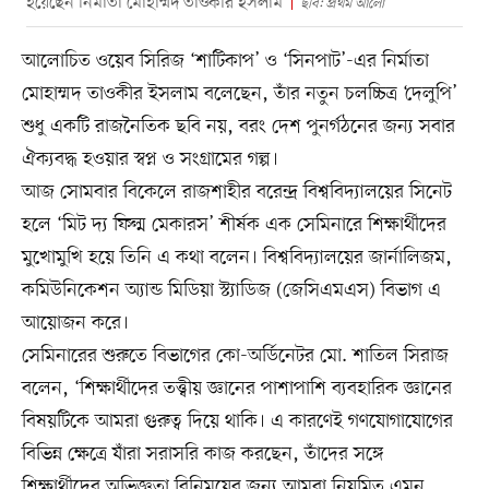
হয়েছেন নির্মাতা মোহাম্মদ তাওকীর ইসলাম
ছবি: প্রথম আলো
আলোচিত ওয়েব সিরিজ ‘শাটিকাপ’ ও ‘সিনপাট’-এর নির্মাতা
মোহাম্মদ তাওকীর ইসলাম বলেছেন, তাঁর নতুন চলচ্চিত্র ‘দেলুপি’
শুধু একটি রাজনৈতিক ছবি নয়, বরং দেশ পুনর্গঠনের জন্য সবার
ঐক্যবদ্ধ হওয়ার স্বপ্ন ও সংগ্রামের গল্প।
আজ সোমবার বিকেলে রাজশাহীর বরেন্দ্র বিশ্ববিদ্যালয়ের সিনেট
হলে ‘মিট দ্য ফিল্ম মেকারস’ শীর্ষক এক সেমিনারে শিক্ষার্থীদের
মুখোমুখি হয়ে তিনি এ কথা বলেন। বিশ্ববিদ্যালয়ের জার্নালিজম,
কমিউনিকেশন অ্যান্ড মিডিয়া স্ট্যাডিজ (জেসিএমএস) বিভাগ এ
আয়োজন করে।
সেমিনারের শুরুতে বিভাগের কো-অর্ডিনেটর মো. শাতিল সিরাজ
বলেন, ‘শিক্ষার্থীদের তত্ত্বীয় জ্ঞানের পাশাপাশি ব্যবহারিক জ্ঞানের
বিষয়টিকে আমরা গুরুত্ব দিয়ে থাকি। এ কারণেই গণযোগাযোগের
বিভিন্ন ক্ষেত্রে যাঁরা সরাসরি কাজ করছেন, তাঁদের সঙ্গে
শিক্ষার্থীদের অভিজ্ঞতা বিনিময়ের জন্য আমরা নিয়মিত এমন