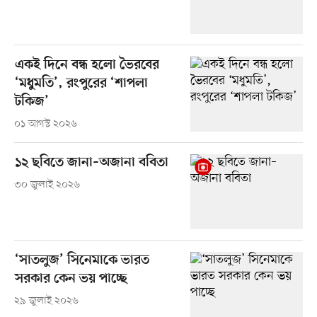
একই দিনে বন্ধ হলো ভৈরবের
‘মধুমতি’, রংপুরের ‘শাপলা
টকিজ’
০১ আগস্ট ২০২৬
১২ ছবিতে জানা–অজানা ববিতা
৩০ জুলাই ২০২৬
‘সাতলুজ’ সিনেমাকে ভারত
সরকার কেন ভয় পাচ্ছে
২৯ জুলাই ২০২৬