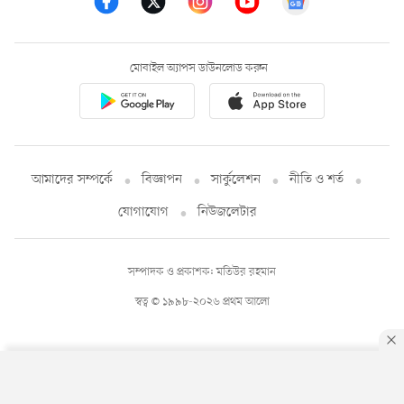
মোবাইল অ্যাপস ডাউনলোড করুন
আমাদের সম্পর্কে
বিজ্ঞাপন
সার্কুলেশন
নীতি ও শর্ত
যোগাযোগ
নিউজলেটার
সম্পাদক ও প্রকাশক: মতিউর রহমান
স্বত্ব © ১৯৯৮-২০২৬ প্রথম আলো
By using this site, you agree to our
Privacy Policy
.
OK