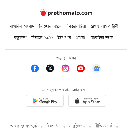
নাগরিক সংবাদ
কিশোর আলো
বিজ্ঞানচিন্তা
প্রথম আলো ট্রাস্ট
বন্ধুসভা
চিরন্তন ১৯৭১
ইপেপার
প্রথমা
মোবাইল ভ্যাস
অনুসরণ করুন
মোবাইল অ্যাপস ডাউনলোড করুন
আমাদের সম্পর্কে
বিজ্ঞাপন
সার্কুলেশন
নীতি ও শর্ত