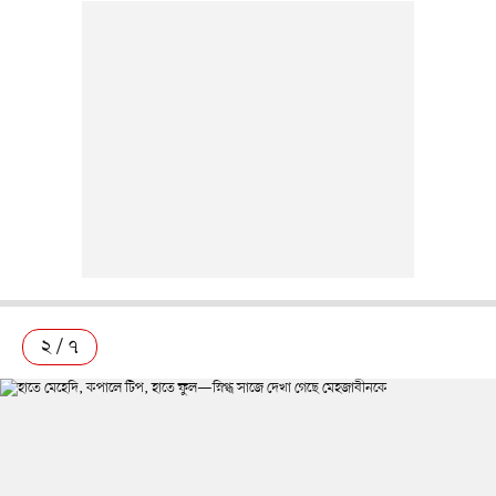
২ / ৭