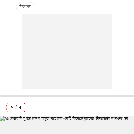
৭ / ৭