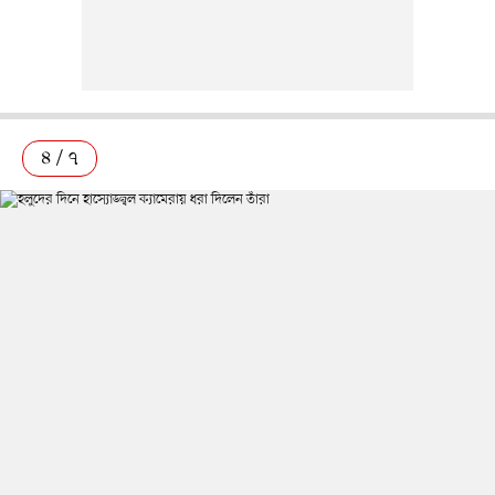
৪ / ৭