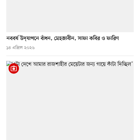
নববর্ষ উদ্‌যাপনে বাঁধন, মেহজাবীন, সাফা কবির ও ফারিণ
১৪ এপ্রিল ২০২৬