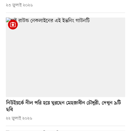
২৩ জুলাই ২০২৬
নিউইয়র্কে নীল পরি হয়ে ঘুরছেন মেহজাবীন চৌধুরী, দেখুন ৯টি
ছবি
২২ জুলাই ২০২৬