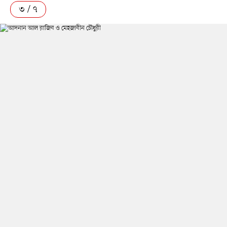
৩ / ৭