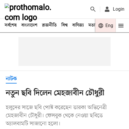
Login
সর্বশেষ
বাংলাদেশ
রাজনীতি
বিশ্ব
বাণিজ্য
মতামত
খেলা
Eng
বিনো
নাটক
নতুন ছবি দিলেন মেহজাবীন চৌধুরী
হলুদের সাজে ছবি পোস্ট করেছেন তারকা অভিনেত্রী
মেহজাবীন চৌধুরী। ফেসবুক থেকে নেওয়া ছবিতে
অ্যালবামটি সাজানো হলো।