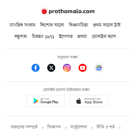
নাগরিক সংবাদ
কিশোর আলো
বিজ্ঞানচিন্তা
প্রথম আলো ট্রাস্ট
বন্ধুসভা
চিরন্তন ১৯৭১
ইপেপার
প্রথমা
মোবাইল ভ্যাস
অনুসরণ করুন
মোবাইল অ্যাপস ডাউনলোড করুন
আমাদের সম্পর্কে
বিজ্ঞাপন
সার্কুলেশন
নীতি ও শর্ত