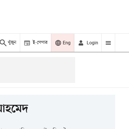
খুঁজুন
ই-পেপার
Login
Eng
 আহমেদ