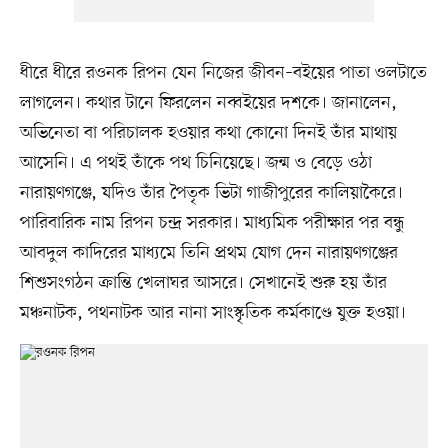
ধীরে ধীরে রওনক রিপন যেন নিজের জীবন–বইয়ের পাতা ওলটাতে
লাগলেন। কথার টানে ফিরলেন নব্বইয়ের দশকে। জানালেন,
অভিনেতা বা পরিচালক হওয়ার কথা কোনো দিনই তাঁর মাথায়
আসেনি। এ পথই তাঁকে পথ চিনিয়েছে। জন্ম ও বেড়ে ওঠা
নারায়ণগঞ্জে, যদিও তাঁর পৈতৃক ভিটা গাজীপুরের কালিয়াকৈরে।
পারিবারিক নাম রিপন চন্দ্র সরকার। মাধ্যমিক পরীক্ষার পর বন্ধু
আবদুল কাদিরের মাধ্যমে তিনি প্রথম যোগ দেন নারায়ণগঞ্জের
শিশুসংগঠন ক্রান্তি খেলাঘর আসরে। সেখানেই শুরু হয় তাঁর
মঞ্চনাটক, পথনাটক আর নানা সাংস্কৃতিক কর্মকাণ্ডে যুক্ত হওয়া।