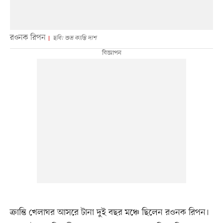
রওনক রিপন
ছবি: শুভ্র কান্তি দাশ
ক্রান্তি খেলাঘর আসরে টানা দুই বছর মঞ্চে ছিলেন রওনক রিপন।