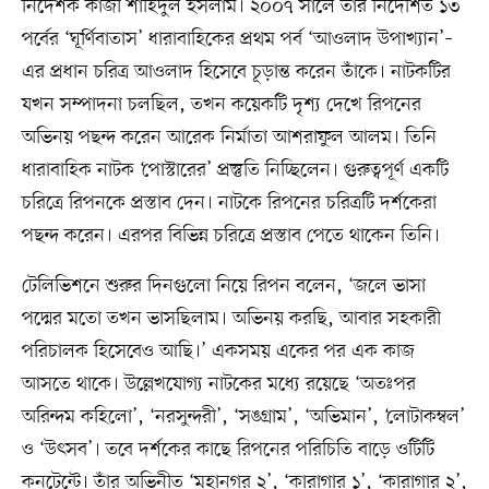
নির্দেশক কাজী শাহিদুল ইসলাম। ২০০৭ সালে তাঁর নির্দেশিত ১৩
পর্বের ‘ঘূর্ণিবাতাস’ ধারাবাহিকের প্রথম পর্ব ‘আওলাদ উপাখ্যান’–
এর প্রধান চরিত্র আওলাদ হিসেবে চূড়ান্ত করেন তাঁকে। নাটকটির
যখন সম্পাদনা চলছিল, তখন কয়েকটি দৃশ্য দেখে রিপনের
অভিনয় পছন্দ করেন আরেক নির্মাতা আশরাফুল আলম। তিনি
ধারাবাহিক নাটক ‘পোস্টারের’ প্রস্তুতি নিচ্ছিলেন। গুরুত্বপূর্ণ একটি
চরিত্রে রিপনকে প্রস্তাব দেন। নাটকে রিপনের চরিত্রটি দর্শকেরা
পছন্দ করেন। এরপর বিভিন্ন চরিত্রে প্রস্তাব পেতে থাকেন তিনি।
টেলিভিশনে শুরুর দিনগুলো নিয়ে রিপন বলেন, ‘জলে ভাসা
পদ্মের মতো তখন ভাসছিলাম। অভিনয় করছি, আবার সহকারী
পরিচালক হিসেবেও আছি।’ একসময় একের পর এক কাজ
আসতে থাকে। উল্লেখযোগ্য নাটকের মধ্যে রয়েছে ‘অতঃপর
অরিন্দম কহিলো’, ‘নরসুন্দরী’, ‘সঙগ্রাম’, ‘অভিমান’, ‘লোটাকম্বল’
ও ‘উৎসব’। তবে দর্শকের কাছে রিপনের পরিচিতি বাড়ে ওটিটি
কনটেন্টে। তাঁর অভিনীত ‘মহানগর ২’, ‘কারাগার ১’, ‘কারাগার ২’,