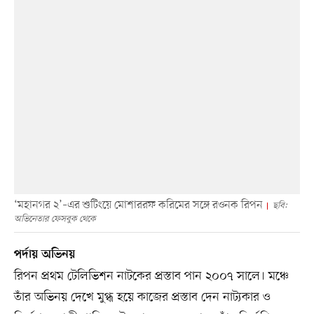
‘মহানগর ২’–এর শুটিংয়ে মোশাররফ করিমের সঙ্গে রওনক রিপন
ছবি:
অভিনেতার ফেসবুক থেকে
পর্দায় অভিনয়
রিপন প্রথম টেলিভিশন নাটকের প্রস্তাব পান ২০০৭ সালে। মঞ্চে
তাঁর অভিনয় দেখে মুগ্ধ হয়ে কাজের প্রস্তাব দেন নাট্যকার ও