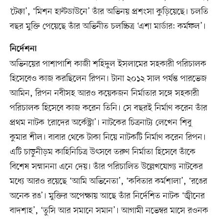
‘টেক্কা’, ‘মিশন হান্টডাউনে’ তাঁর অভিনয় প্রশংসা কুড়িয়েছে। চলতি
বছর মুক্তি পেয়েছে তাঁর অভিনীত চলচ্চিত্র ‘এশা মার্ডার: কর্মফল’।
নির্দেশনা
অভিনয়ের পাশাপাশি কাজী শহিদুল ইসলামের সহকারী পরিচালক
হিসেবেও কাজ করছিলেন রিপন। টানা ২০১২ সাল পর্যন্ত পারভেজ
আমিন, রিপন নবীসহ আরও কয়েকজন নির্মাতার সঙ্গে সহকারী
পরিচালক হিসেবে কাজ করেন তিনি। সে বছরই নির্মাণ করেন তাঁর
প্রথম নাটক ‘রোদের অর্কেস্ট্রা’। নাটকের চিত্রনাট্য লেখেন শিবু
কুমার শীল। বাবার থেকে টাকা নিয়ে নাটকটি নির্মাণ করেন রিপন।
এটি চাড়ুনীড়ম কাহিনিচিত্র উৎসবে তরুণ নির্মাতা হিসেবে তাঁকে
বিশেষ সম্মাননা এনে দেয়। তাঁর পরিচালিত উল্লেখযোগ্য নাটকের
মধ্যে আরও রয়েছে ‘আমি অভিনেতা’, ‘কবিতার কর্মশালা’, ‘রঙের
অনেক রঙ’। মুক্তির অপেক্ষায় আছে তাঁর নির্দেশিত নাটক ‘জ্বীনের
বাদশাহ’, ‘তুসি আর সমানে সমান’। আগামী নভেম্বর মাসে রওনক