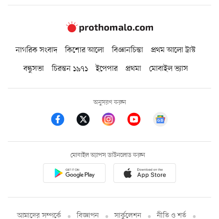
নাগরিক সংবাদ
কিশোর আলো
বিজ্ঞানচিন্তা
প্রথম আলো ট্রাস্ট
বন্ধুসভা
চিরন্তন ১৯৭১
ইপেপার
প্রথমা
মোবাইল ভ্যাস
অনুসরণ করুন
মোবাইল অ্যাপস ডাউনলোড করুন
আমাদের সম্পর্কে
বিজ্ঞাপন
সার্কুলেশন
নীতি ও শর্ত