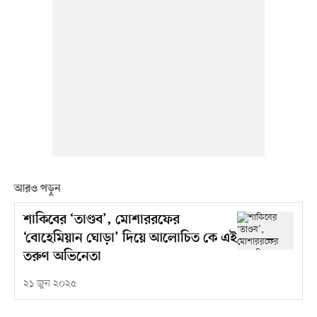
আরও পড়ুন
শাকিবের ‘তাণ্ডব’, মোশাররফের
‘বোহেমিয়ান ঘোড়া’ দিয়ে আলোচিত কে এই
তরুণ অভিনেতা
২১ জুন ২০২৫