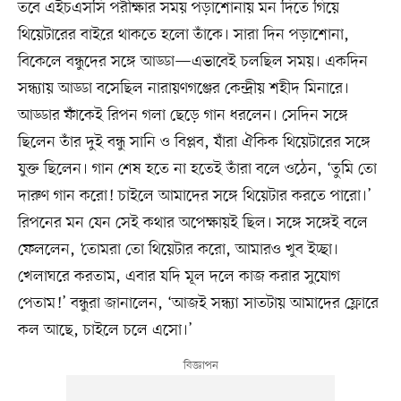
তবে এইচএসসি পরীক্ষার সময় পড়াশোনায় মন দিতে গিয়ে
থিয়েটারের বাইরে থাকতে হলো তাঁকে। সারা দিন পড়াশোনা,
বিকেলে বন্ধুদের সঙ্গে আড্ডা—এভাবেই চলছিল সময়। একদিন
সন্ধ্যায় আড্ডা বসেছিল নারায়ণগঞ্জের কেন্দ্রীয় শহীদ মিনারে।
আড্ডার ফাঁকেই রিপন গলা ছেড়ে গান ধরলেন। সেদিন সঙ্গে
ছিলেন তাঁর দুই বন্ধু সানি ও বিপ্লব, যাঁরা ঐকিক থিয়েটারের সঙ্গে
যুক্ত ছিলেন। গান শেষ হতে না হতেই তাঁরা বলে ওঠেন, ‘তুমি তো
দারুণ গান করো! চাইলে আমাদের সঙ্গে থিয়েটার করতে পারো।’
রিপনের মন যেন সেই কথার অপেক্ষায়ই ছিল। সঙ্গে সঙ্গেই বলে
ফেললেন, ‘তোমরা তো থিয়েটার করো, আমারও খুব ইচ্ছা।
খেলাঘরে করতাম, এবার যদি মূল দলে কাজ করার সুযোগ
পেতাম!’ বন্ধুরা জানালেন, ‘আজই সন্ধ্যা সাতটায় আমাদের ফ্লোরে
কল আছে, চাইলে চলে এসো।’