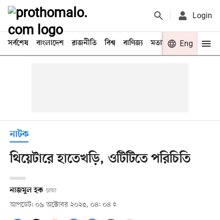
Login
সর্বশেষ
বাংলাদেশ
রাজনীতি
বিশ্ব
বাণিজ্য
মতামত
খেলা
Eng
বিনো
নাটক
থিয়েটারে হাতেখড়ি, ওটিটিতে পরিচিতি
নাজমুল হক
ঢাকা
আপডেট: ০৯ অক্টোবর ২০২৫, ০৪: ০৪