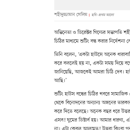
শহীদুজ্জামান সেলিম
ছবি: প্রথম আলো
অভিনেতা ও ডিরেক্টর গিল্ডের সভাপতি শ
চিঠির মাধ্যমে শুটিং বন্ধ করার নির্দেশ
তিনি বলেন, ‘একটা হাউসে অনেক ধারাবাহ
করে বললেই হয় না, একটা সময় দিয়ে বন্ধে
জানিয়েছি, আজকেই আমরা চিঠি দেব। হ
আছি।’
শুটিং হাউস বন্ধের চিঠির খবরে সামাজিক 
থেকে বিনোদনের অন্যান্য অঙ্গনের তারকারা
করে দিতে বলেছে। অনেক বছর ধরে উত্তর
এসব! ঘুমের ডিস্টার্ব হয়। আমার ধারণা, 
না। এটা কেবল আলামত! উত্তরা কিংবা 