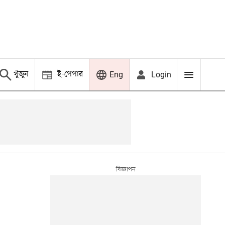
খুঁজুন
ই-পেপার
Login
Eng