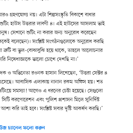
ও গ্রহণযোগ্য নয়। এটা শিল্পসংস্কৃতি বিকাশে বাধার
শুটিং হাউস উত্তরার লাবণী ৪। এই হাউসের আসলাম ভাই
নুষ। সেখানে শুটিং না করার জন্য অনুরোধ করেছেন
নেককেই বলেছেন)। সংশ্লিষ্ট সংগঠনগুলোকে অনুরোধ করছি
োনো ত্রুটি বা ভুল–বোঝাবুঝি হয়ে থাকে, তাহলে আলোচনার
সরি নিষেধাজ্ঞাকে ভালো চোখে দেখছি না।’
াদক ও অভিনেতা রওনক হাসান লিখেছেন, ‘উত্তরা সেক্টর ৪
িশ এসেছে। আবাসিক এলাকায় নানান রকম অফিস হয়। শত
ধু শুটিংয়ে সমস্যা! আগেও এ ধরনের চেষ্টা হয়েছে। সেগুলো
য, সিটি করপোরেশন এবং পুলিশ প্রশাসন মিলে সুনির্দিষ্ট
া করি তাই হবে। সংশ্লিষ্ট সবার দৃষ্টি আকর্ষণ করছি।’
উজ চ্যানেল ফলো করুন