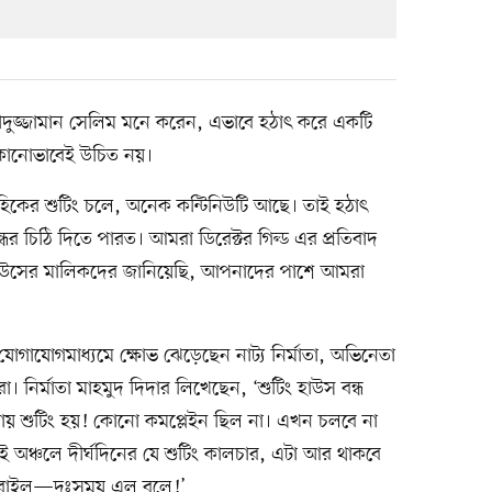
হীদুজ্জামান সেলিম মনে করেন, এভাবে হঠাৎ করে একটি
না কোনোভাবেই উচিত নয়।
িকের শুটিং চলে, অনেক কন্টিনিউটি আছে। তাই হঠাৎ
র চিঠি দিতে পারত। আমরা ডিরেক্টর গিল্ড এর প্রতিবাদ
াউসের মালিকদের জানিয়েছি, আপনাদের পাশে আমরা
যোগাযোগমাধ্যমে ক্ষোভ ঝেড়েছেন নাট্য নির্মাতা, অভিনেতা
। নির্মাতা মাহমুদ দিদার লিখেছেন, ‘শুটিং হাউস বন্ধ
ায় শুটিং হয়! কোনো কমপ্লেইন ছিল না। এখন চলবে না
এই অঞ্চলে দীর্ঘদিনের যে শুটিং কালচার, এটা আর থাকবে
পুবাইল—দুঃসময় এল বলে!’