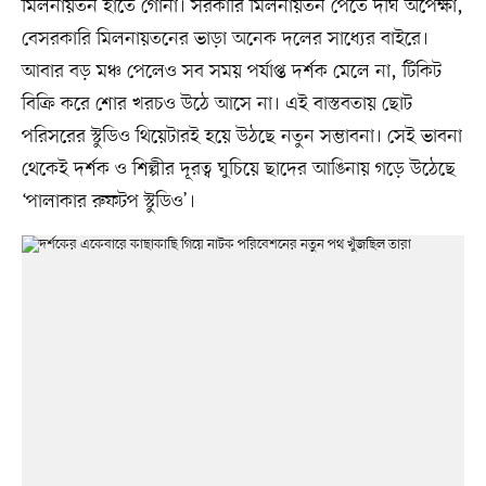
মিলনায়তন হাতে গোনা। সরকারি মিলনায়তন পেতে দীর্ঘ অপেক্ষা,
বেসরকারি মিলনায়তনের ভাড়া অনেক দলের সাধ্যের বাইরে।
আবার বড় মঞ্চ পেলেও সব সময় পর্যাপ্ত দর্শক মেলে না, টিকিট
বিক্রি করে শোর খরচও উঠে আসে না। এই বাস্তবতায় ছোট
পরিসরের স্টুডিও থিয়েটারই হয়ে উঠছে নতুন সম্ভাবনা। সেই ভাবনা
থেকেই দর্শক ও শিল্পীর দূরত্ব ঘুচিয়ে ছাদের আঙিনায় গড়ে উঠেছে
‘পালাকার রুফটপ স্টুডিও’।