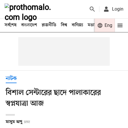
Login
সর্বশেষ
বাংলাদেশ
রাজনীতি
বিশ্ব
বাণিজ্য
মতামত
খেলা
Eng
বিনো
নাটক
বিশাল সেন্টারের ছাদে পালাকারের
স্বপ্নযাত্রা আজ
মাসুম অপু
ঢাকা