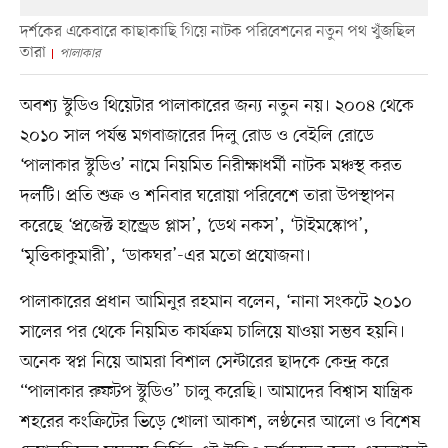
দর্শকের একেবারে কাছাকাছি গিয়ে নাটক পরিবেশনের নতুন পথ খুঁজছিল
তারা
পালাকার
অবশ্য স্টুডিও থিয়েটার পালাকারের জন্য নতুন নয়। ২০০৪ থেকে
২০১০ সাল পর্যন্ত মগবাজারের দিলু রোড ও বেইলি রোডে
‘পালাকার স্টুডিও’ নামে নিয়মিত নিরীক্ষাধর্মী নাটক মঞ্চস্থ করত
দলটি। প্রতি শুক্র ও শনিবার ঘরোয়া পরিবেশে তারা উপস্থাপন
করেছে ‘প্রজেক্ট হান্ড্রেড প্লাস’, ‘ডেথ নকস’, ‘টাইমস্কোপ’,
‘মৃত্তিকাকুমারী’, ‘ডাকঘর’-এর মতো প্রযোজনা।
পালাকারের প্রধান আমিনুর রহমান বলেন, ‘নানা সংকটে ২০১০
সালের পর থেকে নিয়মিত কার্যক্রম চালিয়ে যাওয়া সম্ভব হয়নি।
অনেক স্বপ্ন নিয়ে আমরা বিশাল সেন্টারের ছাদকে কেন্দ্র করে
“পালাকার রুফটপ স্টুডিও” চালু করেছি। আমাদের বিশ্বাস যান্ত্রিক
শহরের কংক্রিটের ভিড়ে খোলা আকাশ, লণ্ঠনের আলো ও বিশেষ