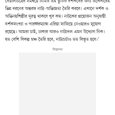
দেয়ালচিত্রের সমন্বয়ে নির্মিত এই স্টুডিও দর্শকদের জন্য একেবারেই
ভিন্ন ধরনের অন্তরঙ্গ নাট্য-অভিজ্ঞতা তৈরি করবে। এখানে দর্শক ও
অভিনয়শিল্পীর দূরত্ব থাকবে খুব কম। নাটকের প্রয়োজন অনুযায়ী
দর্শকসংখ্যা ও পারফরম্যান্স এরিয়া সাজিয়ে নেওয়ারও সুযোগ
রয়েছে। আমরা চাই, ঢাকার আরও নাট্যদল এমন উদ্যোগ নিক।
যত বেশি বিকল্প মঞ্চ তৈরি হবে, নাট্যচর্চাও তত বিস্তৃত হবে।’