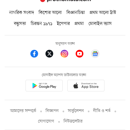
নাগরিক সংবাদ
কিশোর আলো
বিজ্ঞানচিন্তা
প্রথম আলো ট্রাস্ট
বন্ধুসভা
চিরন্তন ১৯৭১
ইপেপার
প্রথমা
মোবাইল ভ্যাস
অনুসরণ করুন
মোবাইল অ্যাপস ডাউনলোড করুন
আমাদের সম্পর্কে
বিজ্ঞাপন
সার্কুলেশন
নীতি ও শর্ত
যোগাযোগ
নিউজলেটার