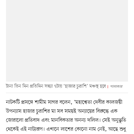
টানা তিন দিন প্রতিদিন সন্ধ্যা ৭টায় ‘হাজার চুরাশি’ মঞ্চস্থ হবে
পালাকার
নাটকটি প্রসঙ্গে শামীম সাগর বলেন, ‘মহাশ্বেতা দেবীর কালজয়ী
উপন্যাস হাজার চুরাশির মা সব সময়ই অন্যায়ের বিরুদ্ধে এক
জোরালো প্রতিবাদ এবং মানবিকতার অনন্য দলিল। সেই অনুভূতি
থেকেই এই নাট্যরূপ। এখানে লাশের কোনো নাম নেই, আছে শুধু