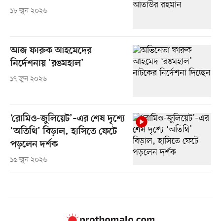
১৮ জুন ২০২৬
আজ ফারুক আহমেদের
নির্দেশনায় ‘রঙমহাল’
১৭ জুন ২০২৬
‘রোমিও-জুলিয়েট’–এর শেষ দৃশ্যে
‘অতিথি’ বিড়াল, হাসিতে ফেটে
পড়লেন দর্শক
১৫ জুন ২০২৬