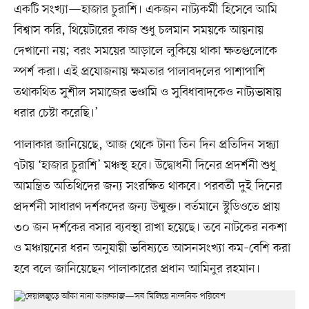
একটি সংখ্যা—হাজার চুরাশি। একজন নাট্যকর্মী হিসেবে আমি
বিশ্বাস করি, থিয়েটারের কাজ শুধু চলমান সময়কে আয়নায়
দেখানো নয়; বরং সময়ের আড়ালে লুকিয়ে থাকা ক্ষতগুলোকে
স্পর্শ করা। এই প্রযোজনায় ক্ষমতার পালাবদলের পাশাপাশি
তথাকথিত সুশীল সমাজের ভণ্ডামি ও সুবিধাবাদকেও নাট্যভাষায়
ধরার চেষ্টা করেছি।’
পালাকার জানিয়েছে, আজ থেকে টানা তিন দিন প্রতিদিন সন্ধ্যা
৭টায় ‘হাজার চুরাশি’ মঞ্চস্থ হবে। উদ্বোধনী দিনের প্রদর্শনী শুধু
আমন্ত্রিত অতিথিদের জন্য সংরক্ষিত থাকবে। পরবর্তী দুই দিনের
প্রদর্শনী সাধারণ দর্শকদের জন্য উন্মুক্ত। বর্তমানে স্টুডিওতে প্রায়
৩০ জন দর্শকের বসার ব্যবস্থা রাখা হয়েছে। তবে নাটকের নকশা
ও মঞ্চায়নের ধরন অনুযায়ী ভবিষ্যতে আসনসংখ্যা কম–বেশি করা
হবে বলে জানিয়েছেন পালাকারের প্রধান আমিনুর রহমান।