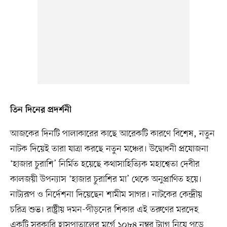
তিন দিনের প্রদর্শনী
আজকের দিনটি পালাকারের কাছে আরেকটি কারণে বিশেষ, নতুন
নাটক দিয়েই তারা যাত্রা করছে নতুন মঞ্চের। উদ্বোধনী প্রযোজনা
‘হাজার চুরাশি’ নির্মিত হয়েছে কথাসাহিত্যিক মহাশ্বেতা দেবীর
কালজয়ী উপন্যাস ‘হাজার চুরাশির মা’ থেকে অনুপ্রাণিত হয়ে।
নাট্যরূপ ও নির্দেশনা দিয়েছেন শামীম সাগর। নাটকের কেন্দ্রীয়
চরিত্র শুভ। রাষ্ট্রীয় দমন-পীড়নের শিকার এই তরুণের মরদেহ
একটি সরকারি হাসপাতালের মর্গে ১০৮৪ নম্বর ট্যাগ নিয়ে পড়ে