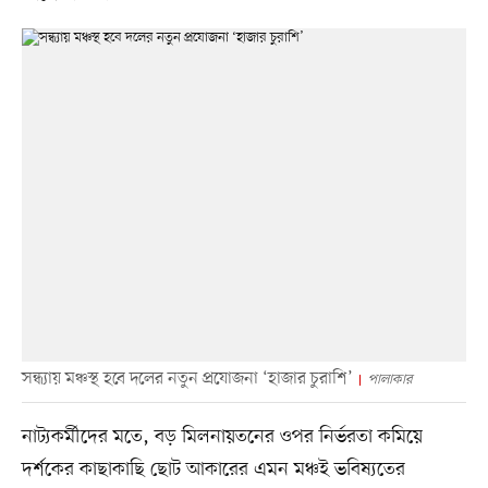
সন্ধ্যায় মঞ্চস্থ হবে দলের নতুন প্রযোজনা ‘হাজার চুরাশি’
পালাকার
নাট্যকর্মীদের মতে, বড় মিলনায়তনের ওপর নির্ভরতা কমিয়ে
দর্শকের কাছাকাছি ছোট আকারের এমন মঞ্চই ভবিষ্যতের