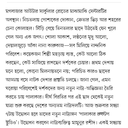
মগবাজার আউটার সার্কুলার রোডের মাঝামাঝি সেন্টারটির
অবস্থান। নিচতলায় পোশাকের দোকান, ক্রেতার ভিড় আর শহরের
চেনা কোলাহল। সিঁড়ি বেয়ে তিনতলার ছাদে উঠতেই যেন খুলে
গেল অন্য এক জগৎ। খোলা আকাশ, লণ্ঠনের মৃদু আলো,
দেয়ালজুড়ে আঁকা নানা কারুকাজ—সব মিলিয়ে নান্দনিক
পরিবেশ। কয়েকজন শিল্পী মহড়ায় ব্যস্ত, কেউ আলো ঠিক
করছেন, কেউ সাজিয়ে রাখছেন দর্শকের চেয়ার। প্রথম দেখায়
মনে হলো, কোনো মিলনায়তনে নয়; পরিচিত কারও ছাদের
আড্ডায় বসে নাটক দেখার প্রস্তুতি চলছে। জানা গেল, এমন
ঘরোয়া পরিবেশেই দর্শকদের জন্য নতুন নাট্য-অভিজ্ঞতা তৈরি
করতে চায় পালাকার। দীর্ঘ বিরতির পর এই ছাদ থেকেই নতুন
যাত্রা শুরু করছে দেশের অন্যতম নাট্যদলটি। আজ শুক্রবার সন্ধ্যা
৭টায় উদ্বোধন হবে তাদের নতুন নাট্যাঙ্গন ‘পালাকার রুফটপ
স্টুডিও’। উদ্বোধন করবেন নাট্যব্যক্তিত্ব মামুনুর রশীদ। একই সন্ধ্যায়