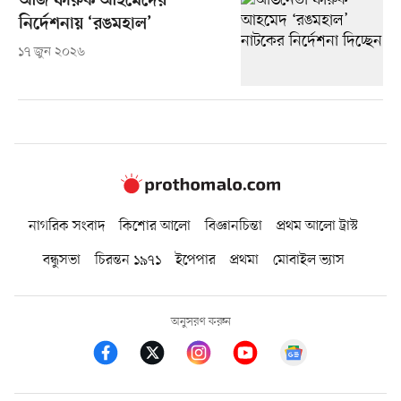
আজ ফারুক আহমেদের
নির্দেশনায় ‘রঙমহাল’
১৭ জুন ২০২৬
নাগরিক সংবাদ
কিশোর আলো
বিজ্ঞানচিন্তা
প্রথম আলো ট্রাস্ট
বন্ধুসভা
চিরন্তন ১৯৭১
ইপেপার
প্রথমা
মোবাইল ভ্যাস
অনুসরণ করুন