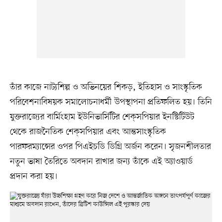
তাঁর কাজে নাট্যশিল্প ও অভিনয়ের শিকড়, ইতিহাস ও সাংস্কৃতিক
পরিবেশনাবিষয়ক সমালোচনাধর্মী উপস্থাপনা প্রতিফলিত হয়। তিনি
যুক্তরাজ্যের বার্মিংহাম ইউনিভার্সিটির শেক্‌সপিয়ার ইনস্টিটিউট
থেকে রাজনৈতিক শেক্‌সপিয়ার এবং আন্তসাংস্কৃতিক
পারফরম্যান্সের ওপর পিএইচডি ডিগ্রি অর্জন করেন। সৃজনশীলতার
নতুন ভাষা তৈরিতে অবদান রাখার জন্য তাঁকে এই অ্যাওয়ার্ড
প্রদান করা হয়।