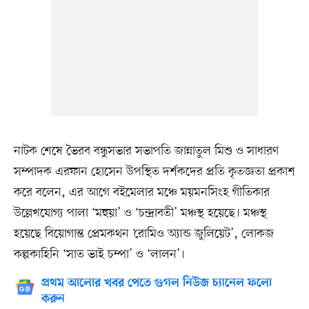
নাটক শেষে ভৈরব বন্ধুসভার সভাপতি জান্নাতুল মিশু ও সাধারণ
সম্পাদক এরফান হোসেন উপস্থিত দর্শকদের প্রতি কৃতজ্ঞতা প্রকাশ
করে বলেন, এর আগে বইমেলার মঞ্চে ময়মনসিংহ গীতিকার
উল্লেখযোগ্য পালা ‘মহুয়া’ ও ‘চন্দ্রাবতী’ মঞ্চস্থ হয়েছে। মঞ্চস্থ
হয়েছে বিয়োগান্ত প্রেমকথন ‘রোমিও অ্যান্ড জুলিয়েট’, লোকজ
কল্পকাহিনি ‘সাত ভাই চম্পা’ ও ‘লালন’।
প্রথম আলোর খবর পেতে গুগল নিউজ চ্যানেল ফলো
করুন