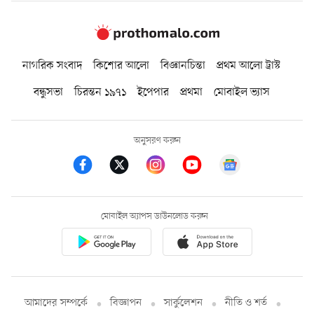
নাগরিক সংবাদ
কিশোর আলো
বিজ্ঞানচিন্তা
প্রথম আলো ট্রাস্ট
বন্ধুসভা
চিরন্তন ১৯৭১
ইপেপার
প্রথমা
মোবাইল ভ্যাস
অনুসরণ করুন
মোবাইল অ্যাপস ডাউনলোড করুন
আমাদের সম্পর্কে
বিজ্ঞাপন
সার্কুলেশন
নীতি ও শর্ত