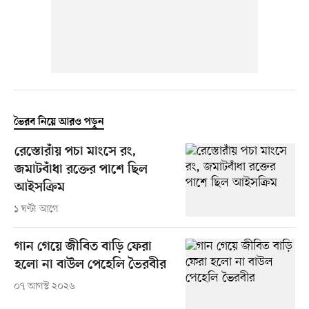
ভৈরব নিয়ে আরও পড়ুন
রেস্তোরাঁয় পচা মাংসে রং,
জমাটবাঁধা রক্তের পাশে ছিল
আইসক্রিম
১ ঘণ্টা আগে
গান গেয়ে জীবিত বাড়ি ফেরা
হলো না বাউল পেহেলি ভৈরবীর
০৭ আগস্ট ২০২৬