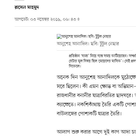
রাসেল মাহমুদ
আপডেট: ০৩ নভেম্বর ২০১৯, ০৬: ৪৩
আনুশেহ আনাদিল। ছবি: টুটুল নেছার
প্রতিষ্ঠান ‘যাত্রা’ নিয়ে ব্যস্ত সময় কাটিয়েছেন। 
যেটার মূল বিষয় ছিল ‘মেয়েদের মাসিক’। সেই প্রদর
বিকেলে।
অনেক দিন আনুশেহ আনাদিলকে মুঠোফোনে
সরে ছিলেন। কী এমন ক্ষোভ বা অভিমান—স
রাজধানীর বনানীর যাত্রাবিরতির ছাদঘরে। আ
ক্যাফেতে। নকশিকাঁথায় তৈরি একটি পোশা
বাউলাঙ্গের পোশাকটি যাত্রার তৈরি।
আলাপ শুরু করার আগে দুই কাপ আদা চা