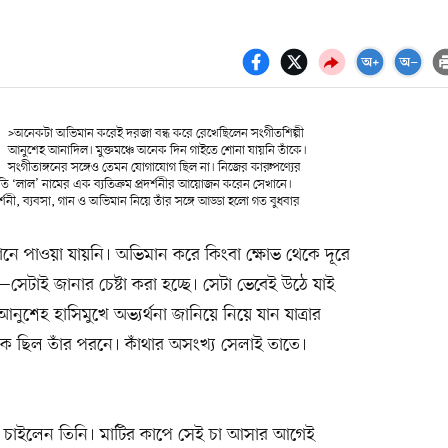
>অনেকটা অভিমান করেই দরজা বন্ধ করে রেখেছিলেন সংগীতশিল্পী
আনুশেহ আনাদিল। মুক্তমঞ্চে অনেক দিন গাইতে শোনা যায়নি তাঁকে।
সংগীতাঙ্গনের সঙ্গেও তেমন যোগাযোগ ছিল না। নিজের কারুপণ্যের
সম্প্রতি ‘লাল’ নামের এক ব্যতিক্রম প্রদর্শনীর আয়োজন করেন সেখানে।
্শনী, ব্যবসা, গান ও অভিমান নিয়ে তাঁর সঙ্গে আড্ডা হলো গত বুধবার
 পাওয়া যায়নি। অভিমান করে কিংবা ক্ষোভ থেকে দূরে
েটাই জানার চেষ্টা করা হচ্ছে। সেটা ভেবেই উঠে যাই
নুশেহ হাসিমুখে অভ্যর্থনা জানিয়ে নিয়ে যান যাত্রার
ক ছিল তাঁর পরনে। কাঁথার অসংখ্য সেলাই তাতে।
 চাইলেন তিনি। মাটির কাপে সেই চা আসার আগেই