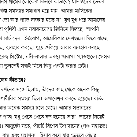
 জিনিস গ্রামের লোকেরা কিনবে কীভাবে? যদি ওদের ভেতর
কিন্তু সমস্যার সমাধান হয়ে যায়। আমরা মাসিকের
ে তো আর প্যাড দরকার হচ্ছে না। যুগ যুগ ধরে আমাদের
রা পৃথিবী এখন নবায়নযোগ্য জিনিসে ফিরছে। আপনি
িখে সার্চ দেন। ইউরোপ, আমেরিকার দেশগুলো ফিরে যাচ্ছে
 ব্যবহার করছে। ধুয়ে শুকিয়ে আবার ব্যবহার করছে।
েজ সিস্টেম, নদী-নালার অবস্থা খারাপ। প্যাডগুলো সেসব
 ভুলতেই সবাই মিলে কিছু একটা করার চেষ্টা।
নলেন কীভাবে?
র্শনের সঙ্গে ছিলাম, তাঁদের কাছ থেকে অনেক কিছু
 শারীরিক সমস্যা ছিল। অপারেশন করতে হয়েছে। বাউল
আমার অনেক সমস্যা চলে গেছে। আমার সন্তানদের
ীর পাতা-মধু খেতে খেতে বড় হয়েছে তারা। তাদের নিয়েই
 আয়ুর্বেদ মতে, পাঁচটি বিশেষ উপাদানের (পঞ্চ মহাভূত)
্নি, বায়ু এবং মহাশূন্য। হিসাব কষে যার ভেতরে যেটার