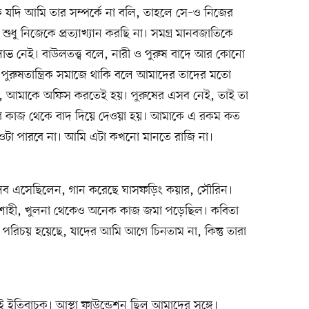
কে যদি আমি তার সম্পর্কে না বলি, তাহলে সে–ও নিজের
শুধু নিজেকে প্রত্যাখ্যান করছি না। সমগ্র মানবজাতিকে
 লাভ নেই। বাউলতত্ত্ব বলে, নারী ও পুরুষ বাদে আর কোনো
ুরুষতান্ত্রিক সমাজে থাকি বলে আমাদের তাদের মতো
ক, আমাকে অফিস করতেই হয়। পুরুষের এসব নেই, তাই তা
য়েদের কাজ থেকে বাদ দিয়ে দেওয়া হয়। আমাকে এ রকম কত
ওটা পারবে না। আমি এটা কখনো মানতে রাজি না।
ন্দালিব এসেছিলেন, গান করেছে ঘাসফড়িং কয়ার, সৌরিন।
জশাহী, খুলনা থেকেও অনেক কাজ জমা পড়েছিল। কবিতা
রিচয় হয়েছে, যাদের আমি আগে চিনতাম না, কিন্তু তারা
ই ইতিবাচক। আস্থা ফাউন্ডেশন ছিল আমাদের সঙ্গে।