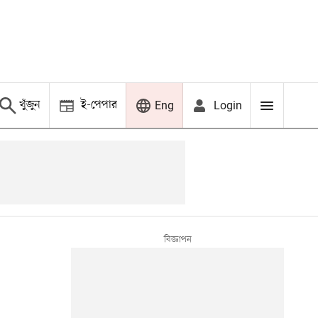
খুঁজুন
ই-পেপার
Login
Eng