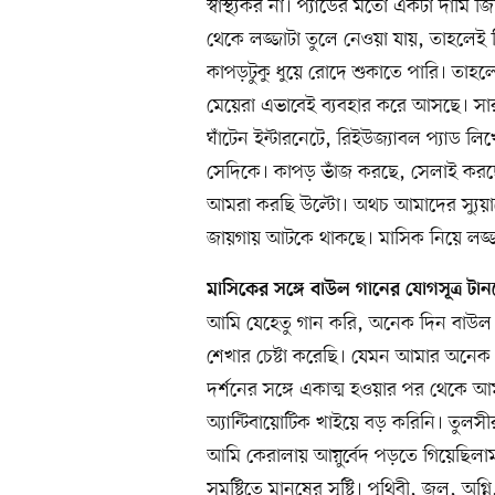
স্বাস্থ্যকর না। প্যাডের মতো একটা দামি
থেকে লজ্জাটা তুলে নেওয়া যায়, তাহলেই 
কাপড়টুকু ধুয়ে রোদে শুকাতে পারি। তাহল
মেয়েরা এভাবেই ব্যবহার করে আসছে। সা
ঘাঁটেন ইন্টারনেটে, রিইউজ্যাবল প্যাড ল
সেদিকে। কাপড় ভাঁজ করছে, সেলাই করছে,
আমরা করছি উল্টো। অথচ আমাদের স্যুয়ার
জায়গায় আটকে থাকছে। মাসিক নিয়ে লজ্জা
মাসিকের সঙ্গে বাউল গানের যোগসূত্র টা
আমি যেহেতু গান করি, অনেক দিন বাউল দ
শেখার চেষ্টা করেছি। যেমন আমার অনেক
দর্শনের সঙ্গে একাত্ম হওয়ার পর থেকে 
অ্যান্টিবায়োটিক খাইয়ে বড় করিনি। তুলস
আমি কেরালায় আয়ুর্বেদ পড়তে গিয়েছিলাম।
সমষ্টিতে মানুষের সৃষ্টি। পৃথিবী, জল, অগ