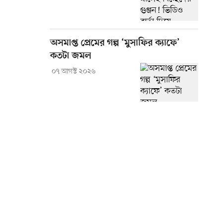
অসমাপ্ত প্রেমের গল্প ‘মুসাফির ক্যাফে’
কতটা জমল
০৭ আগস্ট ২০২৬