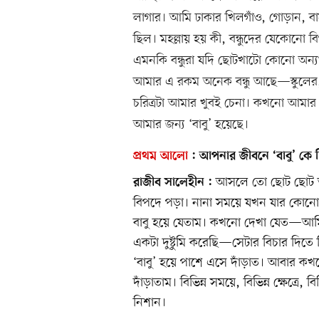
লাগার। আমি ঢাকার খিলগাঁও, গোড়ান, বা
ছিল। মহল্লায় হয় কী, বন্ধুদের যেকোনো 
এমনকি বন্ধুরা যদি ছোটখাটো কোনো অন্যায়
আমার এ রকম অনেক বন্ধু আছে—স্কুলের, 
চরিত্রটা আমার খুবই চেনা। কখনো আমার
আমার জন্য ‘বাবু’ হয়েছে।
প্রথম আলো
:
আপনার জীবনে ‘বাবু’ ক
আসলে তো ছোট ছোট অনেক
রাজীব সালেহীন :
বিপদে পড়া। নানা সময়ে যখন যার কোনো
বাবু হয়ে যেতাম। কখনো দেখা যেত—আমি স্
একটা দুষ্টুমি করেছি—সেটার বিচার দিত
‘বাবু’ হয়ে পাশে এসে দাঁড়াত। আবার কখ
দাঁড়াতাম। বিভিন্ন সময়ে, বিভিন্ন ক্ষেত্
নিশান।