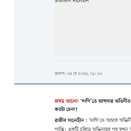
প্রকাশ: ০৪ মে ২০২৫, ০১: ০০
প্রথম আলো
:
‘দাগি’তে আপনার অভিনীত ‘
কতটা চেনা?
‘দাগি’তে আমার অভিনীত
রাজীব সালেহীন :
পাচ্ছি। একটি চরিত্রে অভিনয়ের পর যখ