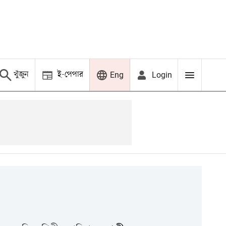
খুঁজুন
ই-পেপার
Login
Eng