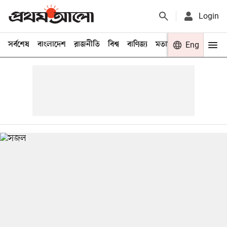
Login
সর্বশেষ
বাংলাদেশ
রাজনীতি
বিশ্ব
বাণিজ্য
মতামত
খেলা
Eng
বিনো