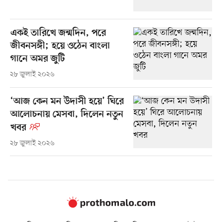
একই তারিখে জন্মদিন, পরে
জীবনসঙ্গী; হয়ে ওঠেন বাংলা
গানে অমর জুটি
২৮ জুলাই ২০২৬
‘আজ কেন মন উদাসী হয়ে’ ঘিরে
আলোচনায় মেসবা, দিলেন নতুন
খবর
২৮ জুলাই ২০২৬