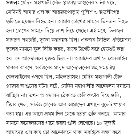
যেদিন মহাখালী টোল প্লাজায় আগুনের ঘটনা ঘটে,
সজল:
সেদিনই আমার এলাকা আরজতপাড়ায় পুলিশ ও ছাত্রলীগের
গুলিতে ছয়জন নিহত হন। আমার চোখের সামনে তিনজন নিহত
হন। চোখের সামনে দিয়ে লাশ নিয়ে গেছে। এই মধ্যে তিনজন
সাধারণ পথচারী, দুজন অল্পবয়স্ক ছিল। একজন সিভিল এভিয়েশন
স্কুলের সামনে ফুল বিক্রি করত, তাকে টার্গেট করে হেডশুট করা
হয়। সে আন্দোলনে যুক্তও ছিল না। আমাদের এখানে রেললাইন
থাকার কারণে, সর্বস্তরের মানুষ আন্দোলনের ওই সময়টায়
রেললাইনের ওপরে ছিল, মহিলারাসহ। যেদিন মহাখালী টোল
প্লাজায় আগুনের ঘটনা ঘটে, সেদিন মহাখালীর আন্দোলন দমানো
যাচ্ছিল না। তখন আন্দোলন ঠেকাতে হেলিকপ্টার দিয়ে গুলি,
টিয়ার শেল, সাউন্ড গ্রেনেড আর আমাদের এখানে বুলেট ফায়ার
করা হয়। এর আগে প্রথম দিন থেকে ছররা গুলি করছে। আমার
সামনে কয়েকজনের গায়ে ছররা গুলি লেগেছে। ১৮ জুলাই
আমাদের এলাকায় তো আন্দোলনে থাকা সবাইকে লক্ষ্য করে