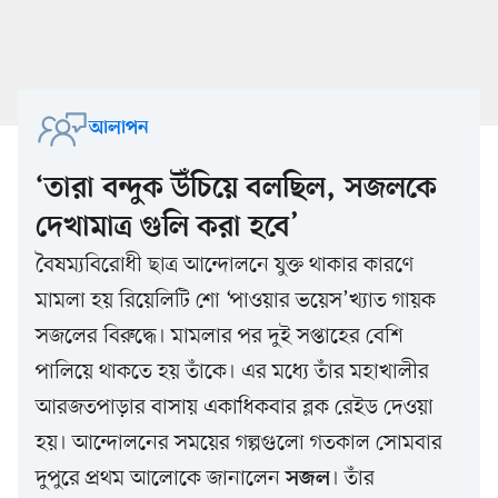
আলাপন
‘তারা বন্দুক উঁচিয়ে বলছিল, সজলকে
দেখামাত্র গুলি করা হবে’
বৈষম্যবিরোধী ছাত্র আন্দোলনে যুক্ত থাকার কারণে
মামলা হয় রিয়েলিটি শো ‘পাওয়ার ভয়েস’খ্যাত গায়ক
সজলের বিরুদ্ধে। মামলার পর দুই সপ্তাহের বেশি
পালিয়ে থাকতে হয় তাঁকে। এর মধ্যে তাঁর মহাখালীর
আরজতপাড়ার বাসায় একাধিকবার ব্লক রেইড দেওয়া
হয়। আন্দোলনের সময়ের গল্পগুলো গতকাল সোমবার
দুপুরে প্রথম আলোকে জানালেন
। তাঁর
সজল