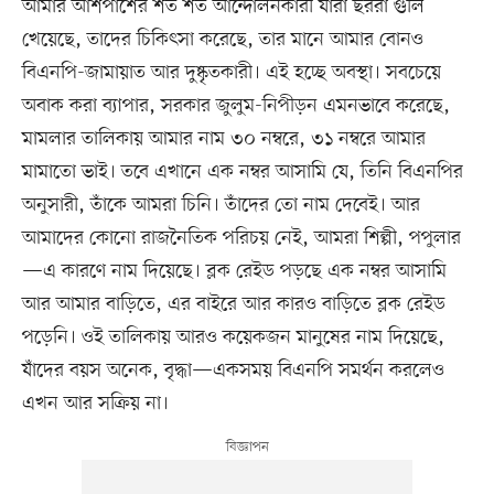
আমার আশপাশের শত শত আন্দোলনকারী যারা ছররা গুলি
খেয়েছে, তাদের চিকিৎসা করেছে, তার মানে আমার বোনও
বিএনপি-জামায়াত আর দুষ্কৃতকারী। এই হচ্ছে অবস্থা। সবচেয়ে
অবাক করা ব্যাপার, সরকার জুলুম-নিপীড়ন এমনভাবে করেছে,
মামলার তালিকায় আমার নাম ৩০ নম্বরে, ৩১ নম্বরে আমার
মামাতো ভাই। তবে এখানে এক নম্বর আসামি যে, তিনি বিএনপির
অনুসারী, তাঁকে আমরা চিনি। তাঁদের তো নাম দেবেই। আর
আমাদের কোনো রাজনৈতিক পরিচয় নেই, আমরা শিল্পী, পপুলার
—এ কারণে নাম দিয়েছে। ব্লক রেইড পড়ছে এক নম্বর আসামি
আর আমার বাড়িতে, এর বাইরে আর কারও বাড়িতে ব্লক রেইড
পড়েনি। ওই তালিকায় আরও কয়েকজন মানুষের নাম দিয়েছে,
যাঁদের বয়স অনেক, বৃদ্ধা—একসময় বিএনপি সমর্থন করলেও
এখন আর সক্রিয় না।