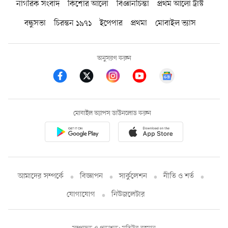
নাগরিক সংবাদ
কিশোর আলো
বিজ্ঞানচিন্তা
প্রথম আলো ট্রাস্ট
বন্ধুসভা
চিরন্তন ১৯৭১
ইপেপার
প্রথমা
মোবাইল ভ্যাস
অনুসরণ করুন
মোবাইল অ্যাপস ডাউনলোড করুন
আমাদের সম্পর্কে
বিজ্ঞাপন
সার্কুলেশন
নীতি ও শর্ত
যোগাযোগ
নিউজলেটার