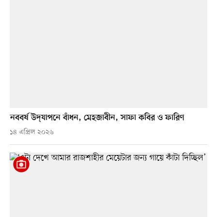
নববর্ষ উদ্‌যাপনে বাঁধন, মেহজাবীন, সাফা কবির ও ফারিণ
১৪ এপ্রিল ২০২৬