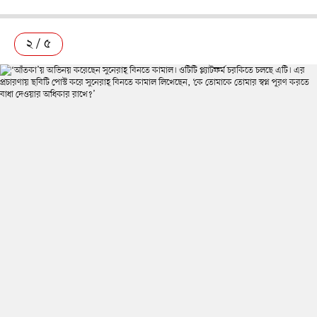
২ / ৫