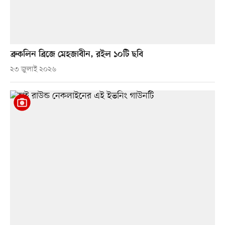
ব্রুকলিন ব্রিজে মেহজাবীন, রইল ১০টি ছবি
২৩ জুলাই ২০২৬