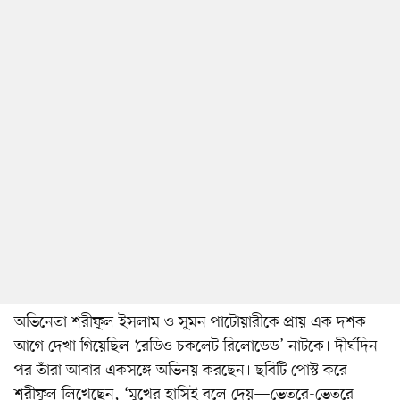
অভিনেতা শরীফুল ইসলাম ও সুমন পাটোয়ারীকে প্রায় এক দশক
আগে দেখা গিয়েছিল ‘রেডিও চকলেট রিলোডেড’ নাটকে। দীর্ঘদিন
পর তাঁরা আবার একসঙ্গে অভিনয় করছেন। ছবিটি পোস্ট করে
শরীফুল লিখেছেন, ‘মুখের হাসিই বলে দেয়—ভেতরে-ভেতরে