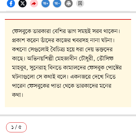
ফেসবুকে তারকারা বেশির ভাগ সময়ই সরব থাকেন।
প্রকাশ করেন তাঁদের কাজের খবরসহ নানা ঘটনা।
কখনো সেগুলোই বৈচিত্র্য হয়ে ধরা দেয় ভক্তদের
কাছে। অভিনয়শিল্পী মেহজাবীন চৌধুরী, তৌসিফ
মাহবুব, সুনেরাহ্ বিনতে কামালদের ফেসবুক পোস্টের
ঘটনাগুলো সে কথাই বলে। একনজরে দেখে নিতে
পারেন ফেসবুকের পাতা থেকে তারকাদের মনের
কথা।
১ / ৫