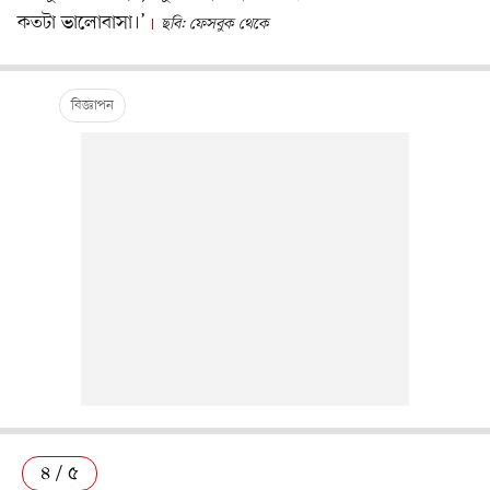
কতটা ভালোবাসা।’
ছবি: ফেসবুক থেকে
৪ / ৫