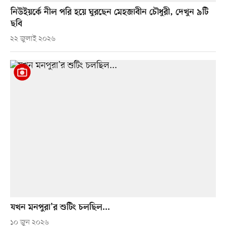
নিউইয়র্কে নীল পরি হয়ে ঘুরছেন মেহজাবীন চৌধুরী, দেখুন ৯টি
ছবি
২২ জুলাই ২০২৬
যখন মনপুরা’র শুটিং চলছিল...
১০ জুন ২০২৬