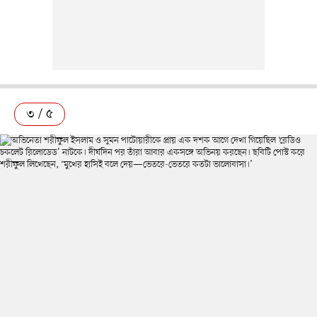
৩ / ৫