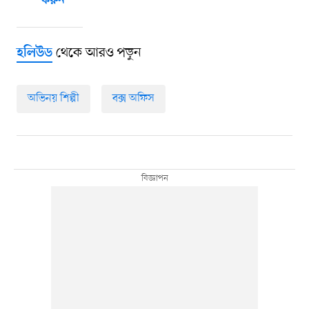
করুন
থেকে আরও পড়ুন
হলিউড
অভিনয় শিল্পী
বক্স অফিস