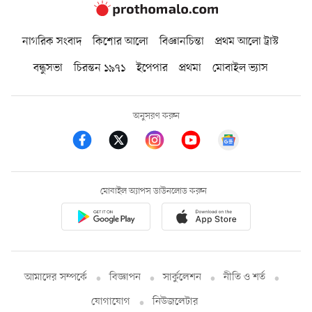
নাগরিক সংবাদ
কিশোর আলো
বিজ্ঞানচিন্তা
প্রথম আলো ট্রাস্ট
বন্ধুসভা
চিরন্তন ১৯৭১
ইপেপার
প্রথমা
মোবাইল ভ্যাস
অনুসরণ করুন
মোবাইল অ্যাপস ডাউনলোড করুন
আমাদের সম্পর্কে
বিজ্ঞাপন
সার্কুলেশন
নীতি ও শর্ত
যোগাযোগ
নিউজলেটার