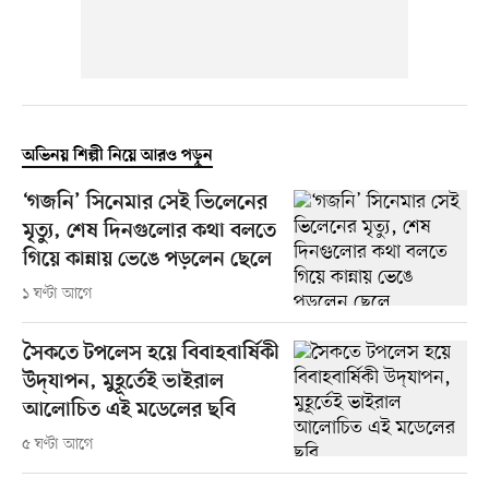
অভিনয় শিল্পী নিয়ে আরও পড়ুন
‘গজনি’ সিনেমার সেই ভিলেনের
মৃত্যু, শেষ দিনগুলোর কথা বলতে
গিয়ে কান্নায় ভেঙে পড়লেন ছেলে
১ ঘণ্টা আগে
সৈকতে টপলেস হয়ে বিবাহবার্ষিকী
উদ্‌যাপন, মুহূর্তেই ভাইরাল
আলোচিত এই মডেলের ছবি
৫ ঘণ্টা আগে