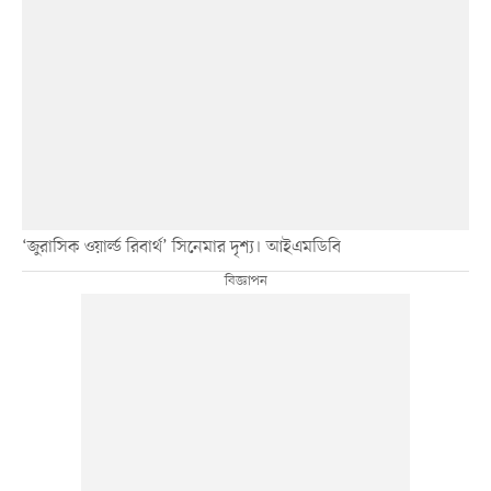
‘জুরাসিক ওয়ার্ল্ড রিবার্থ’ সিনেমার দৃশ্য। আইএমডিবি