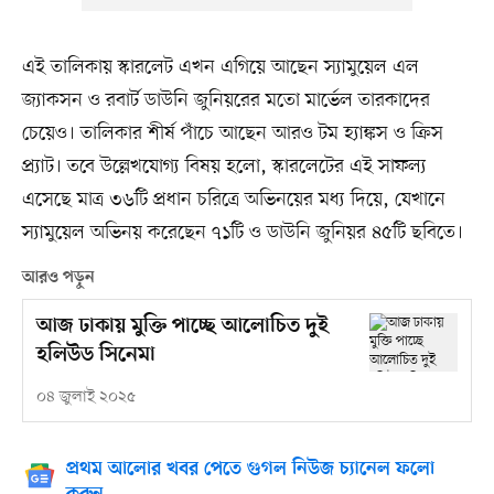
এই তালিকায় স্কারলেট এখন এগিয়ে আছেন স্যামুয়েল এল
জ্যাকসন ও রবার্ট ডাউনি জুনিয়রের মতো মার্ভেল তারকাদের
চেয়েও। তালিকার শীর্ষ পাঁচে আছেন আরও টম হ্যাঙ্কস ও ক্রিস
প্র্যাট। তবে উল্লেখযোগ্য বিষয় হলো, স্কারলেটের এই সাফল্য
এসেছে মাত্র ৩৬টি প্রধান চরিত্রে অভিনয়ের মধ্য দিয়ে, যেখানে
স্যামুয়েল অভিনয় করেছেন ৭১টি ও ডাউনি জুনিয়র ৪৫টি ছবিতে।
আরও পড়ুন
আজ ঢাকায় মুক্তি পাচ্ছে আলোচিত দুই
হলিউড সিনেমা
০৪ জুলাই ২০২৫
প্রথম আলোর খবর পেতে গুগল নিউজ চ্যানেল ফলো