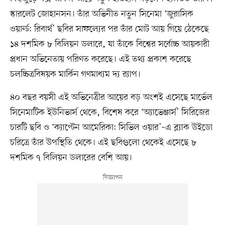
স্কারলেট জোহানসন। তাঁর অভিনীত নতুন সিনেমা ‘জুরাসিক
ওয়ার্ল্ড: রিবার্থ’ ছবির সাফল্যের পর তাঁর মোট আয় গিয়ে ঠেকেছে
১৪ দশমিক ৮ বিলিয়ন ডলারে, যা তাঁকে বিশ্বের সর্বোচ্চ আয়কারী
প্রধান অভিনেতায় পরিণত করেছে। এই তথ্য প্রকাশ করেছে
চলচ্চিত্রবিষয়ক মার্কিন গণমাধ্যম দ্য র‌্যাপ।
৪০ বছর বয়সী এই অভিনেত্রীর আয়ের বড় অংশই এসেছে মার্ভেল
সিনেমাটিক ইউনিভার্স থেকে, বিশেষ করে ‘অ্যাভেঞ্জার্স’ সিরিজের
চারটি ছবি ও ‘ক্যাপ্টেন আমেরিকা: সিভিল ওয়ার’–এ ব্ল্যাক উইডো
চরিত্রে তাঁর উপস্থিতি থেকে। এই ছবিগুলো থেকেই এসেছে ৮
দশমিক ৭ বিলিয়ন ডলারের বেশি আয়।