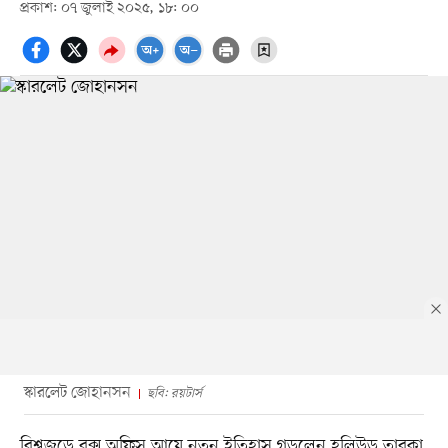
প্রকাশ: ০৭ জুলাই ২০২৫, ১৮: ০০
স্কারলেট জোহানসন
ছবি: রয়টার্স
বিশ্বজুড়ে বক্স অফিস আয়ে নতুন ইতিহাস গড়লেন হলিউড তারকা