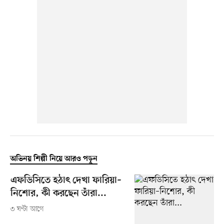
অভিনয় শিল্পী নিয়ে আরও পড়ুন
এফডিসিতে হঠাৎ দেখা ফারিয়া–
নিশোর, কী করছেন তাঁরা...
৩ ঘণ্টা আগে