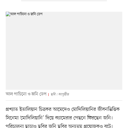
আল পাচিনো ও জনি ডেপ
ছবি : সংগৃহীত
প্রখ্যাত ইতালিয়ান চিত্রকর আমেদেও মোদিলিয়ানির জীবনভিত্তিক
সিনেমা ‘মোদিলিয়ানি’ দিয়ে ক্যামেরার পেছনে ফিরছেন জনি।
পরিচালনা ছাড়াও ছবির জনি ছবির অন্যতম প্রযোজকও বটে।