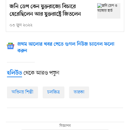
জনি ডেপ কেন যুক্তরাজ্যে বিচারে
হেরেছিলেন আর যুক্তরাষ্ট্রে জিতলেন
০৩ জুন ২০২২
প্রথম আলোর খবর পেতে গুগল নিউজ চ্যানেল ফলো
করুন
থেকে আরও পড়ুন
হলিউড
অভিনয় শিল্পী
চলচ্চিত্র
তারকা