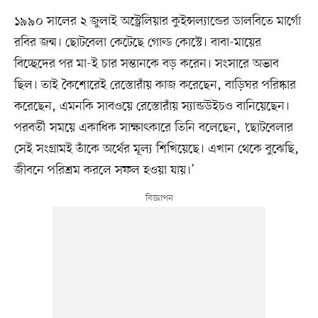
১৯৯০ সালের ২ জুলাই অস্ট্রেলিয়ার কুইন্সল্যান্ডের ডালবিতে মার্গো
রবির জন্ম। ছোটবেলা কেটেছে গোল্ড কোস্টে। বাবা-মায়ের
বিচ্ছেদের পর মা-ই চার সন্তানকে বড় করেন। সংসারে অভাব
ছিল। তাই কৈশোরেই রেস্তোরাঁয় কাজ করেছেন, বাড়িঘর পরিষ্কার
করেছেন, এমনকি সাবওয়ে রেস্তোরাঁয় স্যান্ডউইচও বানিয়েছেন।
পরবর্তী সময়ে একাধিক সাক্ষাৎকারে তিনি বলেছেন, ‘ছোটবেলার
সেই সংগ্রামই তাঁকে অর্থের মূল্য শিখিয়েছে। এখান থেকে বুঝেছি,
জীবনে পরিশ্রম করলে সফল হওয়া যায়।’