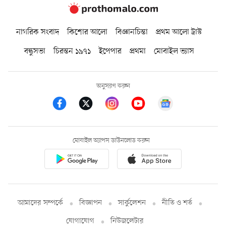
নাগরিক সংবাদ
কিশোর আলো
বিজ্ঞানচিন্তা
প্রথম আলো ট্রাস্ট
বন্ধুসভা
চিরন্তন ১৯৭১
ইপেপার
প্রথমা
মোবাইল ভ্যাস
অনুসরণ করুন
মোবাইল অ্যাপস ডাউনলোড করুন
আমাদের সম্পর্কে
বিজ্ঞাপন
সার্কুলেশন
নীতি ও শর্ত
যোগাযোগ
নিউজলেটার