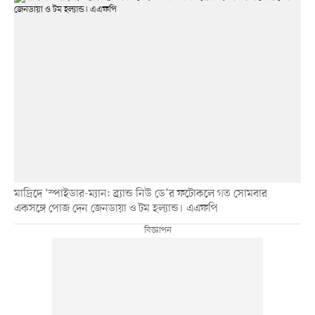
মাদ্রিদে ‘স্পাইডার-ম্যান: ব্র্যান্ড নিউ ডে’র ফটোকলে গত সোমবার
একসঙ্গে পোজ দেন জেনডায়া ও টম হল্যান্ড। এএফপি