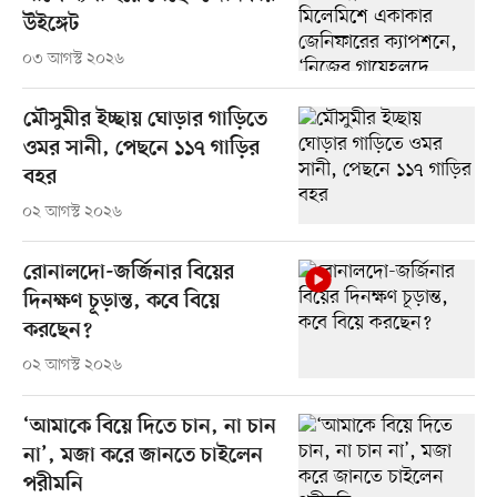
উইঙ্গেট
০৩ আগস্ট ২০২৬
মৌসুমীর ইচ্ছায় ঘোড়ার গাড়িতে
ওমর সানী, পেছনে ১১৭ গাড়ির
বহর
০২ আগস্ট ২০২৬
রোনালদো-জর্জিনার বিয়ের
দিনক্ষণ চূড়ান্ত, কবে বিয়ে
করছেন?
০২ আগস্ট ২০২৬
‘আমাকে বিয়ে দিতে চান, না চান
না’, মজা করে জানতে চাইলেন
পরীমনি