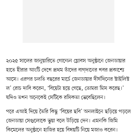
২০২৫ সালের জানুয়ারিতে গোল্ডেন গ্লোবস অনুষ্ঠানে জেনডায়ার
হাতে হীরার আংটি দেখে প্রথম তাঁদের বাগ্‌দানের খবর প্রকাশ্যে
আসে। এরপর চলতি বছরের মার্চে জেনডায়ার দীর্ঘদিনের স্টাইলিস্ট
ল’ রোচ দাবি করেন, ‘বিয়েটা হয়ে গেছে, তোমরা মিস করেছ।’
যদিও তখন অনেকেই সেটিকে রসিকতা ভেবেছিলেন।
পরে এআই দিয়ে তৈরি কিছু ‘বিয়ের ছবি’ অনলাইনে ছড়িয়ে পড়লে
জেনডায়া সেগুলোকে ভুয়া বলে উড়িয়ে দেন। এমনকি জিমি
কিমেলের অনুষ্ঠানে হাজির হয়ে বিষয়টি নিয়ে মজাও করেন।