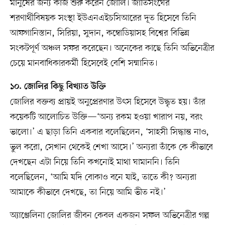
মানুষের জন্য কাজ শুরু করেন জোলি। জাতিসংঘের
শরণার্থীবিষয়ক সংস্থা ইউএনএইচসিআরের দূত হিসেবে তিনি
আফগানিস্তান, সিরিয়া, সুদান, কম্বোডিয়াসহ বিশ্বের বিভিন্ন
সংকটপূর্ণ অঞ্চল সফর করেছেন। অনেকের কাছে তিনি অভিনেত্রীর
চেয়ে মানবাধিকারকর্মী হিসেবেই বেশি সম্মানিত।
১০. জোলির কিছু বিখ্যাত উক্তি
জোলির বক্তব্য প্রায়ই অনুপ্রেরণার উৎস হিসেবে উদ্ধৃত হয়। তাঁর
কয়েকটি আলোচিত উক্তি—‘অন্য রকম হওয়া খারাপ নয়, বরং
ভালো।’ এ ছাড়া তিনি একবার বলেছিলেন, ‘সাহসী সিদ্ধান্ত নাও,
ভুল করো, সেখান থেকেই শেখা আসে।’ অন্যরা তাঁকে কে কীভাবে
দেখছেন এটা নিয়ে তিনি কখনোই মাথা ঘামাননি। তিনি
বলেছিলেন, ‘আমি যদি বোকাও বনে যাই, তাতে কী? অন্যরা
আমাকে কীভাবে দেখছে, তা নিয়ে আমি ভীত নই।’
অ্যাঞ্জেলিনা জোলির জীবন কেবল একজন সফল অভিনেত্রীর গল্প