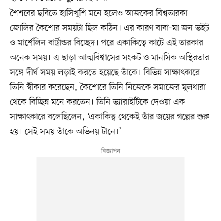
শৈশবের ছবিতে হাসিখুশি মনে হলেও আজকের বিশ্বতারকা
জোলির কৈশোর সময়টা ছিল কঠিন। এর কারণ বাবা-মা জন ভইট
ও মার্শেলিন বার্ট্রান্ডর বিচ্ছেদ। পরে একাকিত্বে কাটে এই তারকার
অনেক সময়। এ ছাড়া আত্মবিশ্বাসের সংকট ও মানসিক অস্থিরতার
সঙ্গে দীর্ঘ সময় লড়াই করতে হয়েছে তাঁকে। বিভিন্ন সাক্ষাৎকারে
তিনি স্বীকার করেছেন, কৈশোরে তিনি নিজেকে সমাজের মূলধারা
থেকে বিচ্ছিন্ন মনে করতেন। তিনি ভ্যারাইটিকে দেওয়া এক
সাক্ষাৎকারে বলেছিলেন, ‘একাকিত্ব থেকেই তাঁর জয়ের গল্পের শুরু
হয়। সেই সময় তাঁকে অভিনয় টানে।’