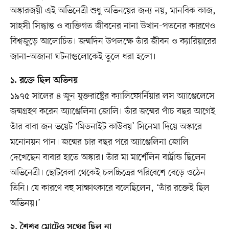
অস্কারজয়ী এই অভিনেত্রী শুধু অভিনয়ের জন্য নয়, মানবিক কাজ,
সাহসী সিদ্ধান্ত ও ব্যক্তিগত জীবনের নানা উত্থান-পতনের কারণেও
বিশ্বজুড়ে আলোচিত। জন্মদিন উপলক্ষে তাঁর জীবন ও ক্যারিয়ারের
জানা–অজানা ঘটনাগুলোকেই তুলে ধরা হলো।
১. রক্তে ছিল অভিনয়
১৯৭৫ সালের ৪ জুন যুক্তরাষ্ট্রের ক্যালিফোর্নিয়ার লস অ্যাঞ্জেলেসে
জন্মগ্রহণ করেন অ্যাঞ্জেলিনা জোলি। তাঁর জন্মের পাঁচ বছর আগেই
তাঁর বাবা জন ভয়েট ‘মিডনাইট কাউবয়’ সিনেমা দিয়ে অস্কারে
মনোনয়ন পান। জন্মের চার বছর পরে অ্যাঞ্জেলিনা জোলি
দেখেছেন বাবার হাতে অস্কার। তাঁর মা মার্শেলিন বার্ট্রান্ড ছিলেন
অভিনেত্রী। ছোটবেলা থেকেই চলচ্চিত্রের পরিবেশে বেড়ে ওঠেন
তিনি। যে কারণে বহু সাক্ষাৎকারে বলেছিলেন, ‘তাঁর রক্তেই ছিল
অভিনয়।’
২. শৈশব মোটেও সুখের ছিল না