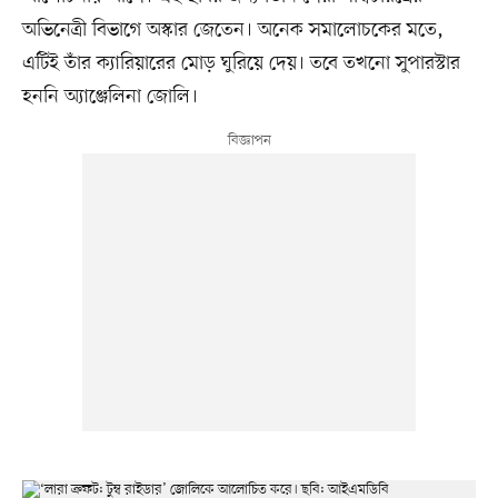
অভিনেত্রী বিভাগে অস্কার জেতেন। অনেক সমালোচকের মতে,
এটিই তাঁর ক্যারিয়ারের মোড় ঘুরিয়ে দেয়। তবে তখনো সুপারস্টার
হননি অ্যাঞ্জেলিনা জোলি।