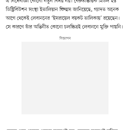
এ নিষেধাজ্ঞা কোনো নতুন বিষয় নয়। বৈরুতভিত্তিক মিডল ইস্ট
ডিস্ট্রিবিউশন সংস্থা ইতালিয়ান ফিল্মস জানিয়েছে, গ্যাদত অনেক
আগে থেকেই লেবাননের ‘ইসরায়েল বয়কট তালিকায়’ রয়েছেন।
সে কারণে তাঁর অভিনীত কোনো চলচ্চিত্রই লেবাননে মুক্তি পায়নি।