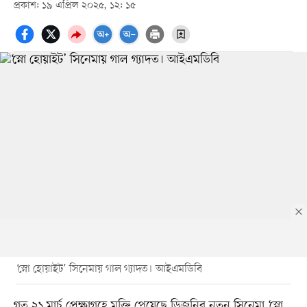
প্রকাশ: ১৯ এপ্রিল ২০২৫, ১২: ১৫
‘স্নো হোয়াইট’ সিনেমায় গাল গ্যাদত। আইএমডিবি
গত ২১ মার্চ প্রেক্ষাগৃহে মুক্তি পেয়েছে ডিজনির নতুন সিনেমা ‘স্নো