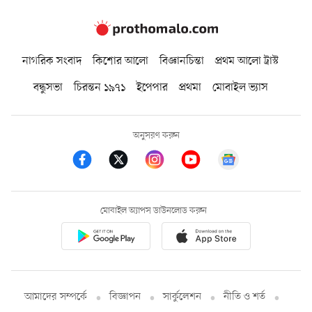
নাগরিক সংবাদ
কিশোর আলো
বিজ্ঞানচিন্তা
প্রথম আলো ট্রাস্ট
বন্ধুসভা
চিরন্তন ১৯৭১
ইপেপার
প্রথমা
মোবাইল ভ্যাস
অনুসরণ করুন
মোবাইল অ্যাপস ডাউনলোড করুন
আমাদের সম্পর্কে
বিজ্ঞাপন
সার্কুলেশন
নীতি ও শর্ত