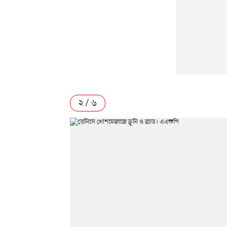
২ / ৬