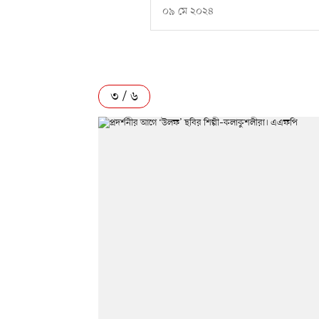
০৯ মে ২০২৪
৩ / ৬