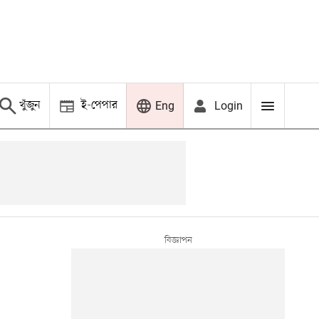
খুঁজুন
ই-পেপার
Login
Eng