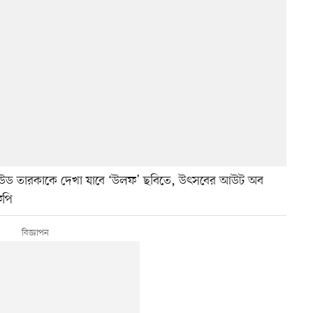
ুই হলিউড তারকাকে দেখা যাবে ‘উলফ’ ছবিতে, উৎসবের আউট অব
ফপি