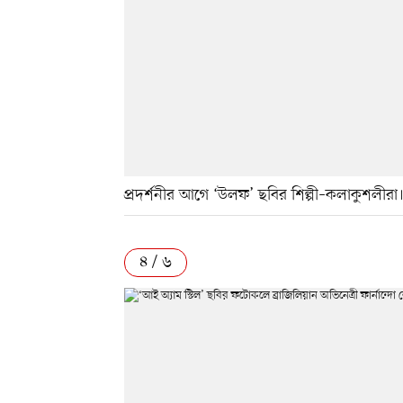
প্রদর্শনীর আগে ‘উলফ’ ছবির শিল্পী–কলাকুশলীর
৪ / ৬