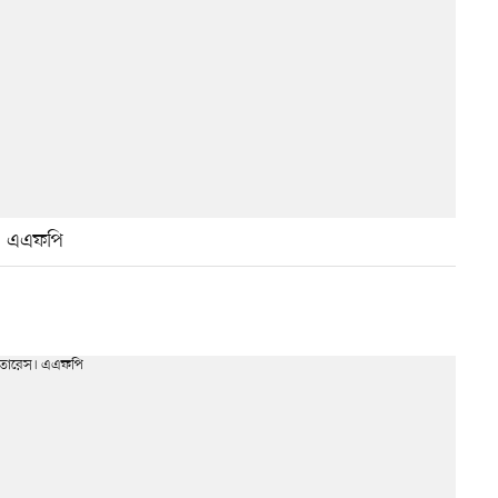
া। এএফপি