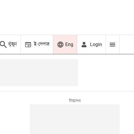
খুঁজুন
ই-পেপার
Login
Eng