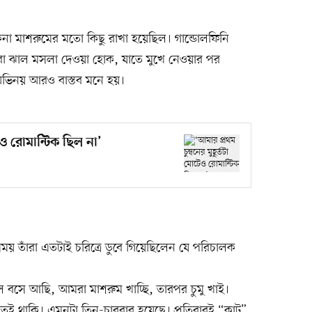
ুকনা মাশরুমের মতো কিছু রাখা হয়েছিল। গান্ডোলফিনি
 বা ঝাল মসলা দেওয়া হোক, যাতে মুখে নেওয়ার পর
ং অভিনয় আরও বাস্তব মনে হয়।
টেও রোমান্টিক ছিল না’
 সময় তাঁরা এতটাই চরিত্রে ডুবে গিয়েছিলেন যে পরিচালক
ে বসে আছি, আমরা মাশরুম খাচ্ছি, তারপর চুমু খাই।
েই থাকি। এমনটা তিন-চারবার হয়েছে। প্রতিবারই “কাট”