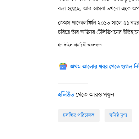
বলা হয়েছে, আর আমরা তখনো একে অপরকে
জেমস গান্ডোলফিনি ২০১৩ সালে ৫১ বছর বয়
চরিত্রে তাঁর অভিনয় টেলিভিশনের ইতিহা
ইন স্টাইল সাময়িকী অবলম্বনে
প্রথম আলোর খবর পেতে গুগল নি
থেকে আরও পড়ুন
হলিউড
চলচ্চিত্র পরিচালক
ঘনিষ্ঠ দৃশ্য