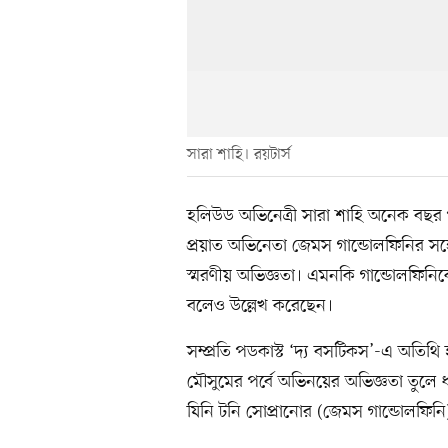
সারা শাহি। রয়টার্স
হলিউড অভিনেত্রী সারা শাহি অনেক বছর 
প্রয়াত অভিনেতা জেমস গান্ডোলফিনির সঙ্গ
স্মরণীয় অভিজ্ঞতা। এমনকি গান্ডোলফিনিকে
বলেও উল্লেখ করেছেন।
সম্প্রতি পডকাস্ট ‘দ্য বসটিকস’-এ অতিথি
মৌসুমের পর্বে অভিনয়ের অভিজ্ঞতা তুলে 
যিনি টনি সোপ্রানোর (জেমস গান্ডোলফিনি)