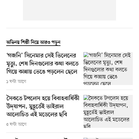
অভিনয় শিল্পী নিয়ে আরও পড়ুন
‘গজনি’ সিনেমার সেই ভিলেনের
মৃত্যু, শেষ দিনগুলোর কথা বলতে
গিয়ে কান্নায় ভেঙে পড়লেন ছেলে
১ ঘণ্টা আগে
সৈকতে টপলেস হয়ে বিবাহবার্ষিকী
উদ্‌যাপন, মুহূর্তেই ভাইরাল
আলোচিত এই মডেলের ছবি
৫ ঘণ্টা আগে