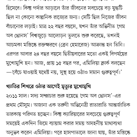
হিসেবে। কিন্তু পর্দার আড়ালে তাঁর জীবনের সবচেয়ে বড় যুদ্ধটি
ছিল না কোনো কাল্পনিক রাজ্যের জন্য। সেটি ছিল নিজের জীবন
বাঁচানোর লড়াই। মাত্র ২২ বছর বয়সে, যখন তাঁর অভিনীত ‘গেম
অব থ্রোনস’ বিশ্বজুড়ে আলোড়ন তুলতে শুরু করেছে, তখনই
আচমকা মস্তিষ্কে রক্তক্ষরণে (ব্রেন হেমারেজ) আক্রান্ত হন তিনি।
এরপর আবার ২৪ বছর বয়সে দ্বিতীয়বারের মতো একই বিপর্যয়ের
মুখোমুখি হন। আজ, প্রায় ১৫ বছর পর, এমিলিয়া ক্লার্ক বলছেন
—‘বেঁচে যাওয়াই যথেষ্ট নয়, সুস্থ হয়ে ওঠাও সমান গুরুত্বপূর্ণ।’
খ্যাতির শিখরে ওঠার আগেই মৃত্যুর মুখোমুখি
২০১১ সাল। সদ্য সম্প্রচার শুরু হয়েছে ‘গেম অব থ্রোনস’-এর
প্রথম মৌসুম। অজানা এক তরুণী অভিনেত্রী রাতারাতি আন্তর্জাতিক
তারকায় পরিণত হচ্ছেন। কিন্তু ক্যারিয়ারের সবচেয়ে গুরুত্বপূর্ণ
সময়েই একদিন জিমে ব্যায়াম করার সময় অসহনীয় মাথাব্যথা
অনুভব করেন এমিলিয়া। পরে হাসপাতালে জানা যায়, তাঁর মস্তিষ্কে