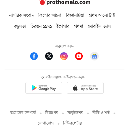
নাগরিক সংবাদ
কিশোর আলো
বিজ্ঞানচিন্তা
প্রথম আলো ট্রাস্ট
বন্ধুসভা
চিরন্তন ১৯৭১
ইপেপার
প্রথমা
মোবাইল ভ্যাস
অনুসরণ করুন
মোবাইল অ্যাপস ডাউনলোড করুন
আমাদের সম্পর্কে
বিজ্ঞাপন
সার্কুলেশন
নীতি ও শর্ত
যোগাযোগ
নিউজলেটার