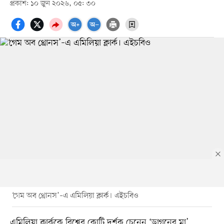
প্রকাশ: ১০ জুন ২০২৬, ০৫: ৩০
‘গেম অব থ্রোনস’–এ এমিলিয়া ক্লার্ক। এইচবিও
এমিলিয়া ক্লার্ককে বিশ্বের কোটি দর্শক চেনেন ‘ড্রাগনের মা’