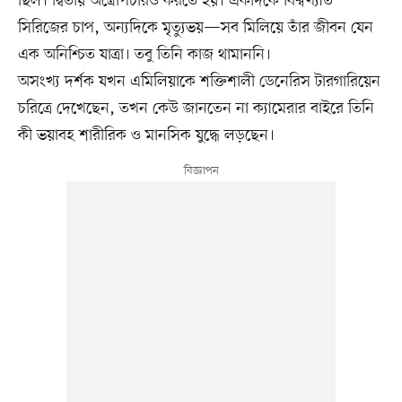
ছিল। দ্বিতীয় অস্ত্রোপচারও করতে হয়। একদিকে বিশ্বখ্যাত
সিরিজের চাপ, অন্যদিকে মৃত্যুভয়—সব মিলিয়ে তাঁর জীবন যেন
এক অনিশ্চিত যাত্রা। তবু তিনি কাজ থামাননি।
অসংখ্য দর্শক যখন এমিলিয়াকে শক্তিশালী ডেনেরিস টারগারিয়েন
চরিত্রে দেখেছেন, তখন কেউ জানতেন না ক্যামেরার বাইরে তিনি
কী ভয়াবহ শারীরিক ও মানসিক যুদ্ধে লড়ছেন।