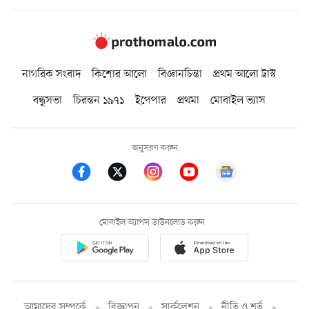
নাগরিক সংবাদ
কিশোর আলো
বিজ্ঞানচিন্তা
প্রথম আলো ট্রাস্ট
বন্ধুসভা
চিরন্তন ১৯৭১
ইপেপার
প্রথমা
মোবাইল ভ্যাস
অনুসরণ করুন
মোবাইল অ্যাপস ডাউনলোড করুন
আমাদের সম্পর্কে
বিজ্ঞাপন
সার্কুলেশন
নীতি ও শর্ত