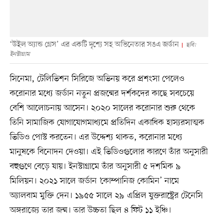
‘উইল অ্যান্ড গ্রেস’ এর একটি দৃশ্যে সহ অভিনেতার সঙএ জর্ডান
ছবি:
ইনস্টাগ্রাম
সিনেমা, টেলিভিশন সিরিজে অভিনয় করে প্রশংসা পেলেও
করোনার মধ্যে জর্ডান নতুন প্রজন্মের দর্শকদের কাছে সবচেয়ে
বেশি আলোচনায় আসেন। ২০২০ সালের করোনার শুরু থেকে
তিনি সামাজিক যোগাযোগমাধ্যমে প্রতিদিন একাধিক হাস্যরসাত্মক
ভিডিও পোস্ট করতেন। এর উদ্দেশ্য থাকত, করোনার মধ্যে
মানুষকে বিনোদন দেওয়া। এই ভিডিওগুলোর কারণে তাঁর অনুসারী
বহুগুণে বেড়ে যায়। ইনস্টাগ্রামে তাঁর অনুসারী ৫ দশমিক ৯
মিলিয়ন। ২০২১ সালে জর্ডান ‘কোম্পানিজ কোমিন’ নামে
অ্যালবাম মুক্তি দেন। ১৯৫৫ সালে ২৯ এপ্রিল যুক্তরাষ্ট্রের টেনেসি
অঙ্গরাজ্যে তার জন্ম। তার উচ্চতা ছিল ৪ ফিট ১১ ইঞ্চি।