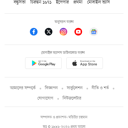
বন্ধুসভা
চিরন্তন ১৯৭১
ইপেপার
প্রথমা
মোবাইল ভ্যাস
অনুসরণ করুন
মোবাইল অ্যাপস ডাউনলোড করুন
আমাদের সম্পর্কে
বিজ্ঞাপন
সার্কুলেশন
নীতি ও শর্ত
যোগাযোগ
নিউজলেটার
সম্পাদক ও প্রকাশক: মতিউর রহমান
স্বত্ব © ১৯৯৮-২০২৬ প্রথম আলো