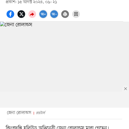
প্রকাশ: ১৫ আগস্ট ২০২৪, ০৯: ২১
জেনা রোলান্ডস
রয়টার্স
কিংবদন্তি হলিউড অভিনেত্রী জেনা রোলান্ডস মারা গেছেন।