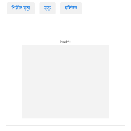
শিল্পীর মৃত্যু
মৃত্যু
হলিউড