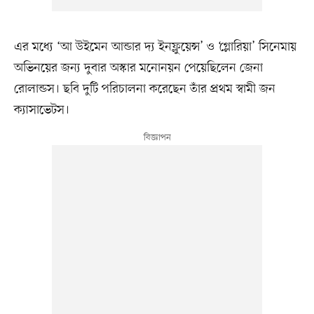
এর মধ্যে ‘আ উইমেন আন্ডার দ্য ইনফ্লুয়েন্স’ ও ‘গ্লোরিয়া’ সিনেমায়
অভিনয়ের জন্য দুবার অস্কার মনোনয়ন পেয়েছিলেন জেনা
রোলান্ডস। ছবি দুটি পরিচালনা করেছেন তাঁর প্রথম স্বামী জন
ক্যাসাভেটস।