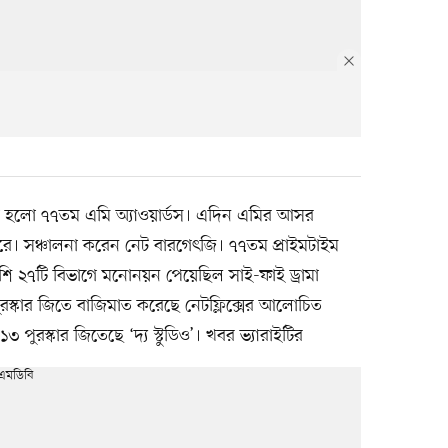
হলো ৭৭তম এমি অ্যাওয়ার্ডস। এদিন এমির আসর
রে। সঞ্চালনা করেন নেট বারগেৎজি। ৭৭তম প্রাইমটাইম
শি ২৭টি বিভাগে মনোনয়ন পেয়েছিল সাই-ফাই ড্রামা
ি পুরস্কার জিতে বাজিমাত করেছে নেটফ্লিক্সের আলোচিত
 পুরস্কার জিতেছে ‘দ্য স্টুডিও’। খবর ভ্যারাইটির