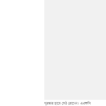
পুরস্কার হাতে সেঠ রোগেন। এএফপি