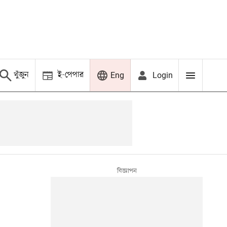
খুঁজুন
ই-পেপার
Login
Eng