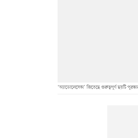
‘অ্যাডোলেসেন্স’ জিতেছে গুরুত্বপূর্ণ ছয়টি পুর