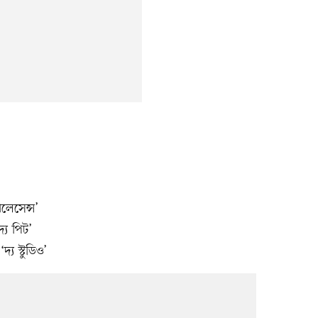
লেসেন্স’
্য পিট’
য স্টুডিও’