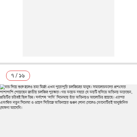
৭ / ১৬