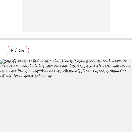
৪ / ১৬