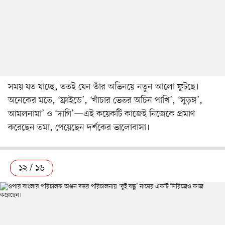
সময় যত যাচ্ছে, ততই যেন তাঁর অভিনয়ে নতুন আলো ফুটছে।
অনেকের মতে, ‘ফ্রাইডে’, ‘খাঁচার ভেতর অচিন পাখি’, ‘সুড়ঙ্গ’,
আমলনামা’ ও ‘দাগি’—এই কয়েকটি কাজেই নিজেকে প্রমাণ
করেছেন তমা, পেয়েছেন দর্শকের ভালোবাসা।
১২ / ১৬