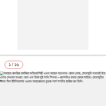
১ / ১৬