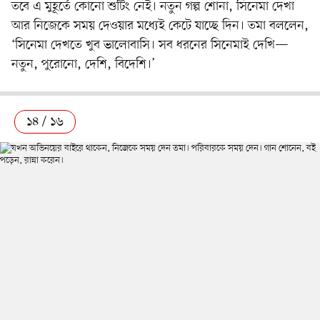
তবে এ মুহূর্তে কোনো শুটিং নেই। নতুন গল্প শোনা, সিনেমা দেখা
আর নিজেকে সময় দেওয়ার মধ্যেই কেটে যাচ্ছে দিন। তমা বললেন,
‘সিনেমা দেখতে খুব ভালোবাসি। সব ধরনের সিনেমাই দেখি—
নতুন, পুরোনো, দেশি, বিদেশি।’
১৪ / ১৬