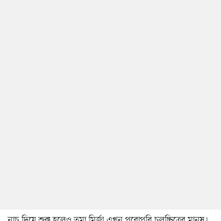
নাচ দিয়ে শুরু হলেও তমা মির্জা এখন পুরোপুরি চলচ্চিত্রের মানুষ।