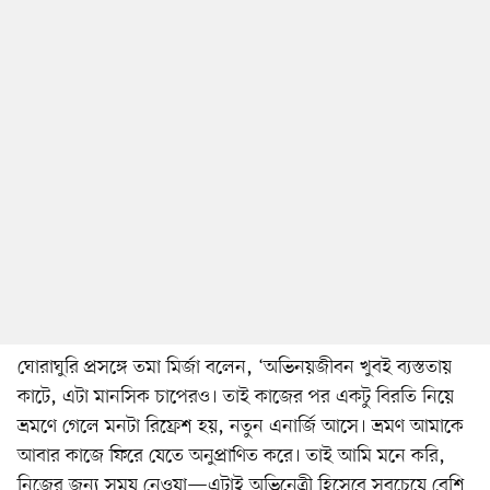
ঘোরাঘুরি প্রসঙ্গে তমা মির্জা বলেন, ‘অভিনয়জীবন খুবই ব্যস্ততায়
কাটে, এটা মানসিক চাপেরও। তাই কাজের পর একটু বিরতি নিয়ে
ভ্রমণে গেলে মনটা রিফ্রেশ হয়, নতুন এনার্জি আসে। ভ্রমণ আমাকে
আবার কাজে ফিরে যেতে অনুপ্রাণিত করে। তাই আমি মনে করি,
নিজের জন্য সময় নেওয়া—এটাই অভিনেত্রী হিসেবে সবচেয়ে বেশি