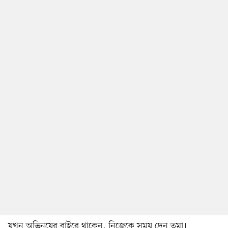
যখন অভিনয়ের বাইরে থাকেন, নিজেকে সময় দেন তমা।