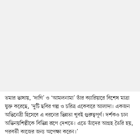
তমার ভাষায়, ‘দাগি’ ও ‘আমলনামা’ তাঁর ক্যারিয়ারে বিশেষ মাত্রা
যুক্ত করেছে, ‘দুটি ছবির গল্প ও চরিত্র একেবারে আলাদা। একজন
অভিনেত্রী হিসেবে এ ধরনের ভিন্নতা খুবই গুরুত্বপূর্ণ। দর্শকও চান
অভিনয়শিল্পীকে বিভিন্ন রূপে দেখতে। এতে তাঁদের আগ্রহ তৈরি হয়,
পরবর্তী কাজের জন্য অপেক্ষা করেন।’