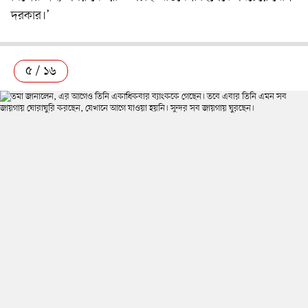
দরকার।’
৫ / ১৬