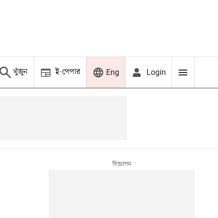
খুঁজুন
ই-পেপার
Login
Eng