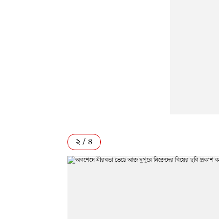
২ / ৪