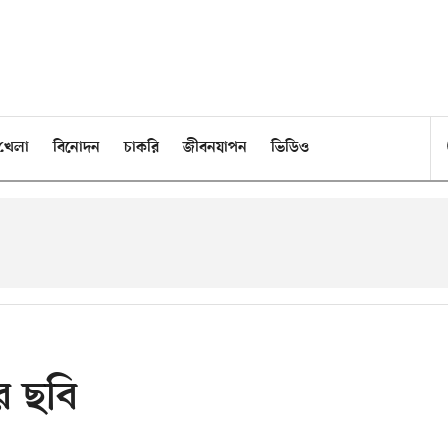
খেলা
বিনোদন
চাকরি
জীবনযাপন
ভিডিও
র ছবি