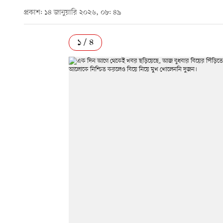
প্রকাশ: ১৪ জানুয়ারি ২০২৬, ০৮: ৪৯
১ / ৪