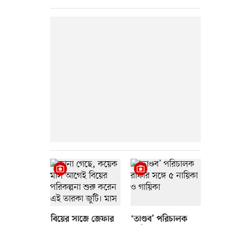
বিয়ের সাজে জেফার
‘তাণ্ডব’ পরিচালক